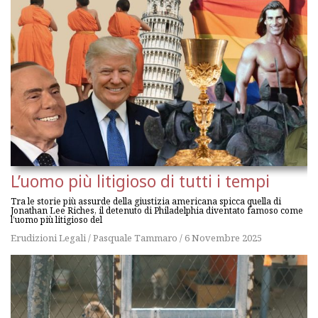
L’uomo più litigioso di tutti i tempi
Tra le storie più assurde della giustizia americana spicca quella di
Jonathan Lee Riches, il detenuto di Philadelphia diventato famoso come
l’uomo più litigioso del
Erudizioni Legali
/
Pasquale Tammaro
/
6 Novembre 2025