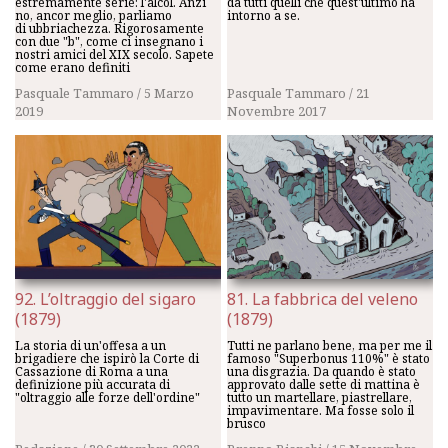
estremamente serie: l'alcol. Anzi
da tutti quelli che quest'ultimo ha
no, ancor meglio, parliamo
intorno a se.
di ubbriachezza. Rigorosamente
con due "b", come ci insegnano i
nostri amici del XIX secolo. Sapete
come erano definiti
Pasquale Tammaro
/
5 Marzo
Pasquale Tammaro
/
21
2019
Novembre 2017
92. L’oltraggio del sigaro
81. La fabbrica del veleno
(1879)
(1879)
La storia di un'offesa a un
Tutti ne parlano bene, ma per me il
brigadiere che ispirò la Corte di
famoso "Superbonus 110%" è stato
Cassazione di Roma a una
una disgrazia. Da quando è stato
definizione più accurata di
approvato dalle sette di mattina è
"oltraggio alle forze dell'ordine"
tutto un martellare, piastrellare,
impavimentare. Ma fosse solo il
brusco