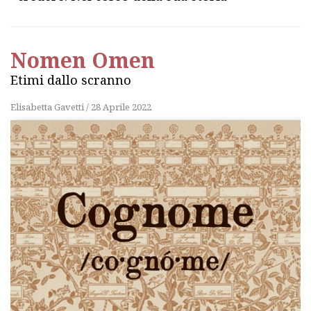
millenaria, l’umanità è stata molte volte
popolata da persone che, per follia, […]
Nomen Omen
Etimi dallo scranno
Elisabetta Gavetti
/
28 Aprile 2022