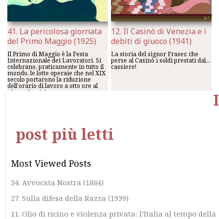
41. La pericolosa giornata
12. Il Casinò di Venezia e i
del Primo Maggio (1925)
debiti di giuoco (1941)
Il Primo di Maggio è la Festa
La storia del signor Fraser, che
Internazionale dei Lavoratori. Si
perse al Casinò i soldi prestati dal...
celebrano, praticamente in tutto il
cassiere!
mondo, le lotte operaie che nel XIX
secolo portarono la riduzione
dell'orario di lavoro a otto ore al
giorno (amici
I
Pasquale Tammaro
/
30 Aprile
Pasquale Tammaro
/
25
2018
Settembre 2017
post più letti
Most Viewed Posts
34. Avvocata Nostra (1884)
27. Sulla difesa della Razza (1939)
11. Olio di ricino e violenza privata: l’Italia al tempo della