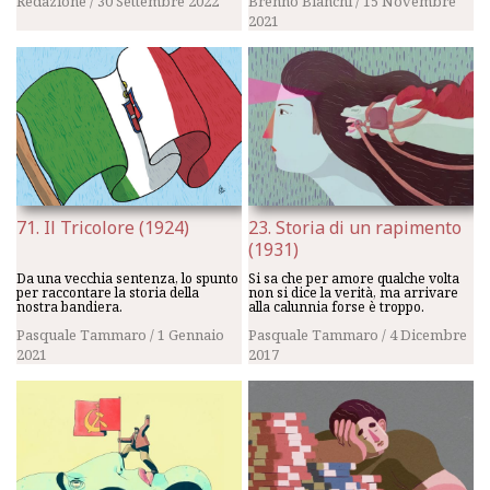
Redazione
/
30 Settembre 2022
Brenno Bianchi
/
15 Novembre
2021
71. Il Tricolore (1924)
23. Storia di un rapimento
(1931)
Da una vecchia sentenza, lo spunto
Si sa che per amore qualche volta
per raccontare la storia della
non si dice la verità, ma arrivare
nostra bandiera.
alla calunnia forse è troppo.
Pasquale Tammaro
/
1 Gennaio
Pasquale Tammaro
/
4 Dicembre
2021
2017