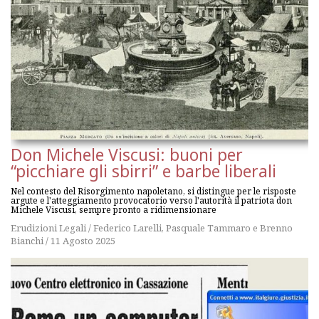
Don Michele Viscusi: buoni per
“picchiare gli sbirri” e barbe liberali
Nel contesto del Risorgimento napoletano, si distingue per le risposte
argute e l'atteggiamento provocatorio verso l'autorità il patriota don
Michele Viscusi, sempre pronto a ridimensionare
Erudizioni Legali
/
Federico Larelli
,
Pasquale Tammaro
e
Brenno
Bianchi
/
11 Agosto 2025