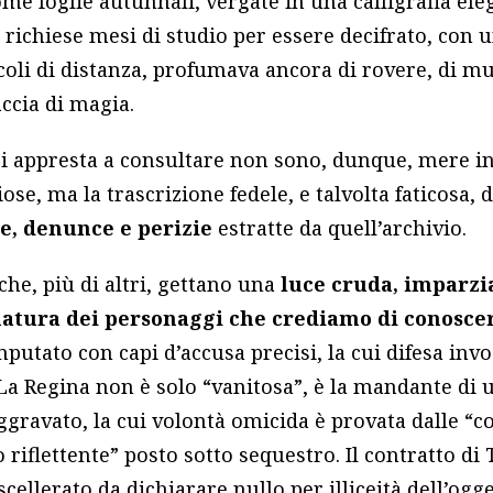
me foglie autunnali, vergate in una calligrafia el
e richiese mesi di studio per essere decifrato, con 
ecoli di distanza, profumava ancora di rovere, di mu
ccia di magia.
 si appresta a consultare non sono, dunque, mere in
ose, ma la trascrizione fedele, e talvolta faticosa, 
e, denunce e perizie
estratte da quell’archivio.
che, più di altri, gettano una
luce cruda, imparzia
natura dei personaggi che crediamo di conosce
imputato con capi d’accusa precisi, la cui difesa i
. La Regina non è solo “vanitosa”, è la mandante di
gravato, la cui volontà omicida è provata dalle “c
o riflettente” posto sotto sequestro. Il contratto d
scellerato da dichiarare nullo per illiceità dell’ogg