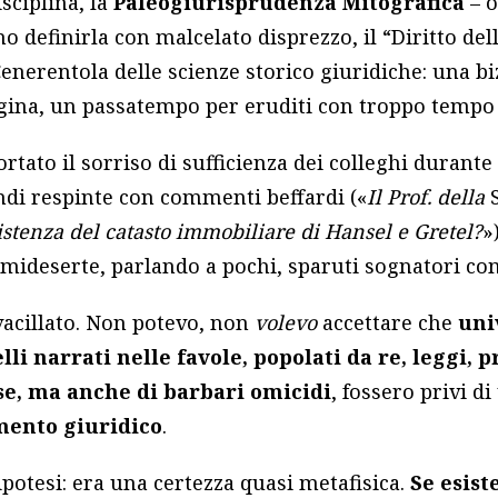
sciplina, la
Paleogiurisprudenza Mitografica
– o
no definirla con malcelato disprezzo, il “Diritto de
Cenerentola delle scienze storico giuridiche: una bi
agina, un passatempo per eruditi con troppo tempo 
rtato il sorriso di sufficienza dei colleghi durante
ondi respinte con commenti beffardi («
Il Prof. della
istenza del catasto immobiliare di Hansel e Gretel?
»
emideserte, parlando a pochi, sparuti sognatori c
acillato. Non potevo, non
volevo
accettare che
uni
i narrati nelle favole, popolati da re, leggi, p
se, ma anche di barbari omicidi
, fossero privi d
mento giuridico
.
ipotesi: era una certezza quasi metafisica.
Se esist