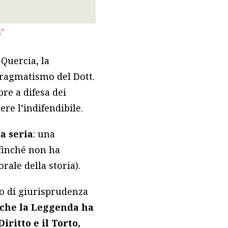
a”
 Quercia, la
pragmatismo del Dott.
pre a difesa dei
ere l’indifendibile.
sa seria
: una
 finché non ha
ale della storia).
io di giurisprudenza
à che la Leggenda ha
iritto e il Torto,