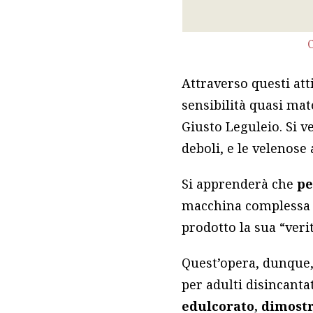
C
Attraverso questi att
sensibilità quasi mat
Giusto Leguleio. Si v
deboli, e le velenose 
Si apprenderà che
pe
macchina complessa e
prodotto la sua “veri
Quest’opera, dunque,
per adulti disincantat
edulcorato, dimostra