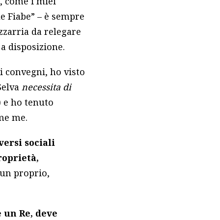
, come i miei
lle Fiabe” – è sempre
zzarria da relegare
a disposizione.
 i convegni, ho visto
Selva
necessita di
) e ho tenuto
ome me.
versi sociali
roprietà,
i un proprio,
e un Re, deve