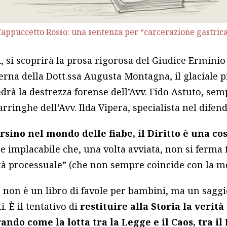
appuccetto Rosso: una sentenza per “carcerazione gastric
i, si scoprirà la prosa rigorosa del Giudice Erminio
erna della Dott.ssa Augusta Montagna, il glaciale 
edrà la destrezza forense dell’Avv. Fido Astuto, sem
arringhe dell’Avv. Ilda Vipera, specialista nel difend
rsino nel mondo delle fiabe, il Diritto è una co
 implacabile che, una volta avviata, non si ferma
tà processuale” (che non sempre coincide con la mor
 non è un libro di favole per bambini, ma un sagg
i. È il tentativo di
restituire alla Storia la verit
ndo come la lotta tra la Legge e il Caos, tra il D