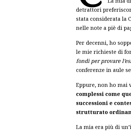
La mia di
detrattori preferisco
stata considerata la 
nelle note a piè di p
Per decenni, ho soppo
le mie richieste di f
fondi per provare l’es
conferenze in aule s
Eppure, non ho mai v
complessi come quell
successioni e conte
strutturato ordina
La mia era più di un’