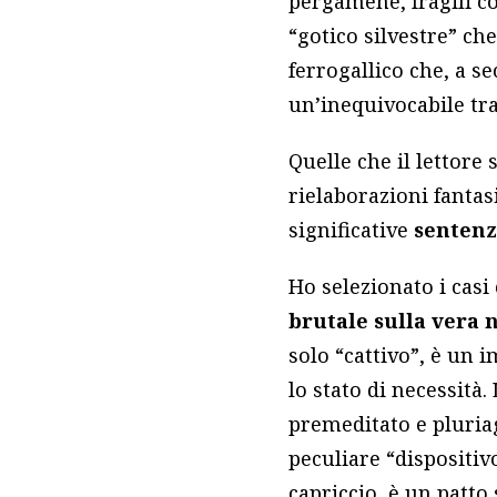
pergamene, fragili co
“gotico silvestre” ch
ferrogallico che, a s
un’inequivocabile tra
Quelle che il lettore
rielaborazioni fantasi
significative
sentenz
Ho selezionato i casi 
brutale sulla vera 
solo “cattivo”, è un 
lo stato di necessità
premeditato e pluriag
peculiare “dispositiv
capriccio, è un patto 