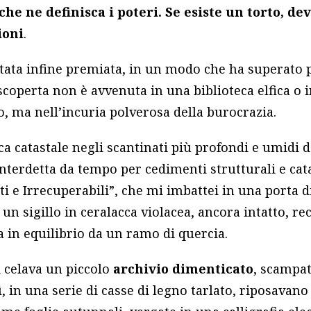
he ne definisca i poteri. Se esiste un torto, de
ioni
.
stata infine premiata, in un modo che ha superato 
 scoperta non è avvenuta in una biblioteca elfica o 
, ma nell’incuria polverosa della burocrazia.
a catastale negli scantinati più profondi e umidi d
 interdetta da tempo per cedimenti strutturali e ca
ti e Irrecuperabili”, che mi imbattei in una porta d
 un sigillo in ceralacca violacea, ancora intatto, r
a in equilibrio da un ramo di quercia.
i celava un piccolo
archivio dimenticato
, scampat
ì, in una serie di casse di legno tarlato, riposavano