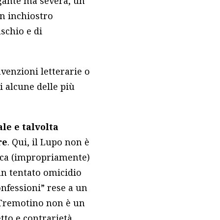
egante ma severa, un
un inchiostro
schio e di
venzioni letterarie o
di alcune delle più
le e talvolta
re
. Qui, il Lupo non è
nvoca (impropriamente)
 un tentato omicidio
onfessioni” rese a un
i Tremotino non è un
etto e contrarietà