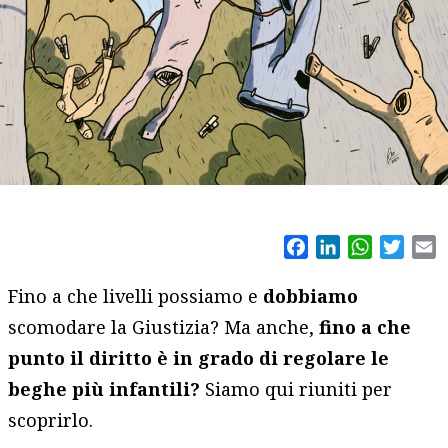
Facebook
LinkedIn
WhatsAp
Twitt
E
Fino a che livelli possiamo e
dobbiamo
scomodare la Giustizia? Ma anche,
fino a che
punto il diritto è in grado di regolare le
beghe più infantili?
Siamo qui riuniti per
scoprirlo.