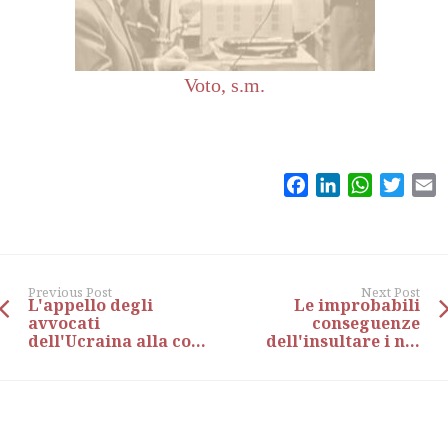
Voto, s.m.
Facebook
LinkedIn
WhatsAp
Twitt
E
Previous Post
Next Post
L'appello degli
Le improbabili
avvocati
conseguenze
dell'Ucraina alla co...
dell'insultare i n...