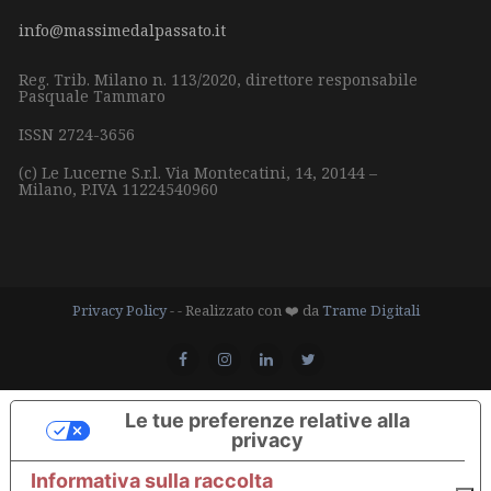
info@massimedalpassato.it
Reg. Trib. Milano n. 113/2020, direttore responsabile
Pasquale Tammaro
ISSN 2724-3656
(c) Le Lucerne S.r.l.
Via Montecatini, 14,
20144 –
Milano,
P.IVA 11224540960
Privacy Policy
- - Realizzato con ❤️ da
Trame Digitali
Le tue preferenze relative alla
privacy
Informativa sulla raccolta