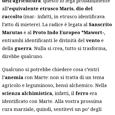
dell’agricoltura
: questo lo lega probabilmente
all’
equivalente etrusco Maris, dio del
raccolto
(mar- infatti, in etrusco identificava
l’atto di mietere). La radice è legata al
Sanscrito
Marutas
e al
Proto Indo Europeo *Mawort-
,
entrambi identificanti le divinità del
vento
e
della
guerra
. Nulla si crea, tutto si trasforma,
direbbe qualcuno.
Qualcuno si potrebbe chiedere cosa c’entri
l’
anemia
con Marte: non si tratta di un tema
agricolo e leguminoso, bensì alchemico. Nella
scienza alchimistica
, infatti, il
ferro
era
identificato con Marte. Alla vostra prossima
cura marziale, quindi, sentitevi un po’ degli