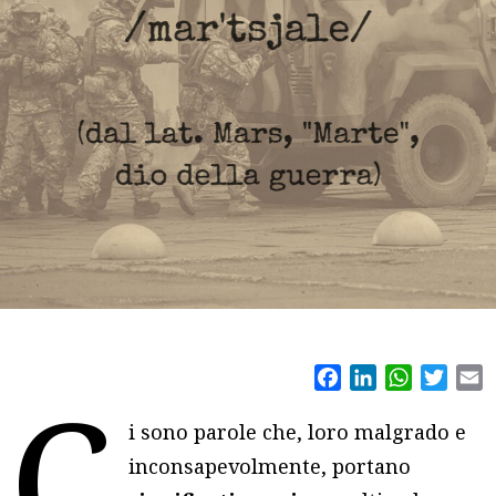
Facebook
LinkedIn
WhatsAp
Twitt
E
C
i sono parole che, loro malgrado e
inconsapevolmente, portano