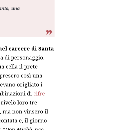
tanto, una
nel carcere di Santa
ma di personaggio.
a cella il prete
rapresero così una
evano origliato i
ombinazioni di
cifre
rivelò loro tre
, ma non vinsero il
ontata e, il giorno
:
“Don Michè, nce