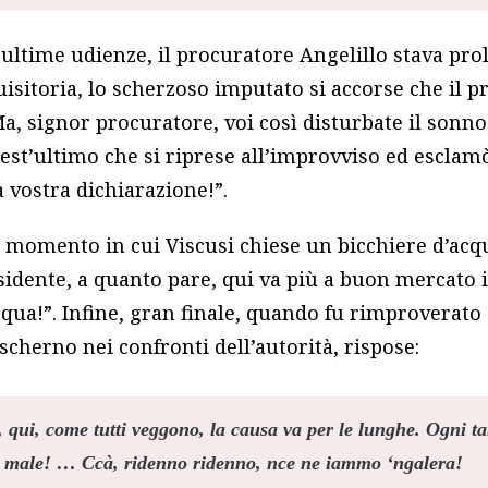
 ultime udienze, il procuratore Angelillo stava pr
isitoria, lo scherzoso imputato si accorse che il 
Ma, signor procuratore, voi così disturbate il sonno
st’ultimo che si riprese all’improvviso ed esclamò,
 vostra dichiarazione!”.
 momento in cui Viscusi chiese un bicchiere d’acq
sidente, a quanto pare, qui va più a buon mercato il
’acqua!”. Infine, gran finale, quando fu rimproverato
cherno nei confronti dell’autorità, rispose:
, qui, come tutti veggono, la causa va per le lunghe. Ogni t
fa male! … Ccà, ridenno ridenno, nce ne iammo ‘ngalera!