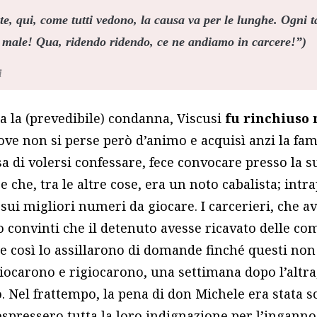
te, qui, come tutti vedono, la causa va per le lunghe. Ogni 
a male! Qua, ridendo ridendo, ce ne andiamo in carcere!”)
i
 la (prevedibile) condanna, Viscusi
fu rinchiuso 
dove non si perse però d’animo e acquisì anzi la fa
a di volersi confessare, fece convocare presso la su
e che, tra le altre cose, era un noto cabalista; int
ui migliori numeri da giocare. I carcerieri, che av
no convinti che il detenuto avesse ricavato delle c
e così lo assillarono di domande finché questi non 
iocarono e rigiocarono, una settimana dopo l’altra
. Nel frattempo, la pena di don Michele era stata sc
espressero tutta la loro indignazione per l’inganno