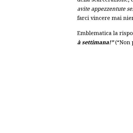
avite appezzentute se
farci vincere mai nien
Emblematica la rispo
à settimana!”
(“Non p