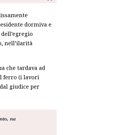
olissamente
presidente dormiva e
 dell’egregio
 nell’ilarità
ua che tardava ad
 ferro (i lavori
 dal giudice per
anto,
na