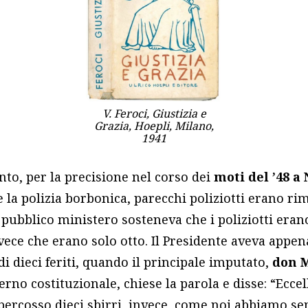
V. Feroci, Giustizia e
Grazia, Hoepli, Milano,
1941
to, per la precisione nel corso dei
moti del ’48 a
 e la polizia borbonica, parecchi poliziotti erano ri
 pubblico ministero sosteneva che i poliziotti erano
vece che erano solo otto. Il Presidente aveva appen
i dieci feriti, quando il principale imputato,
don M
erno costituzionale, chiese la parola e disse: “Eccel
percosso dieci sbirri, invece, come noi abbiamo se