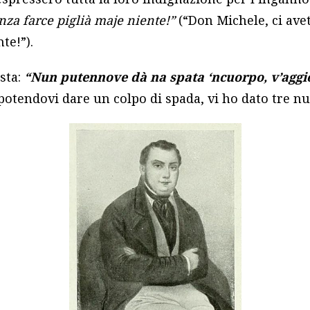
nza farce piglià maje niente!”
(“Don Michele, ci avet
te!”).
sta:
“Nun putennove dà na spata ‘ncuorpo, v’agg
otendovi dare un colpo di spada, vi ho dato tre nu