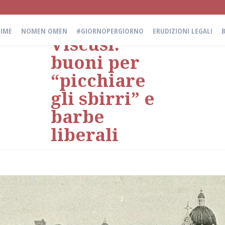
Don Michele
IME
NOMEN OMEN
#GIORNOPERGIORNO
ERUDIZIONI LEGALI
Viscusi:
buoni per
“picchiare
gli sbirri” e
barbe
liberali
Di
Federico Larelli
,
Pasquale
Tammaro
e
Brenno Bianchi
il
11 Agosto 2025
in
Erudizioni Legali