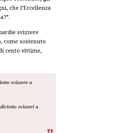
ni, che l’Eccellenza
a?”.
uardie svizzere
o, come sostenuto
di cento vittime,
otto svizzere a
iciotto svizzeri a