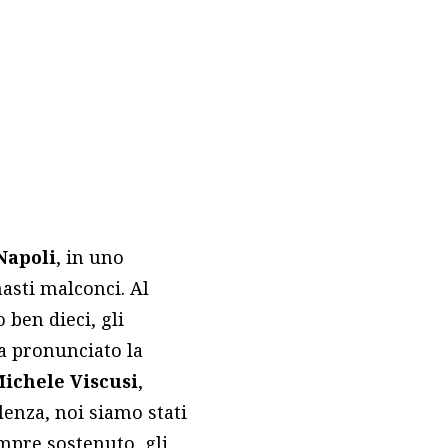
 Napoli
, in uno
masti malconci. Al
 ben dieci, gli
a pronunciato la
ichele Viscusi
,
lenza, noi siamo stati
mpre sostenuto, gli