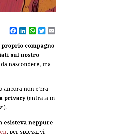
Facebook
LinkedIn
WhatsApp
Twitter
Email
l proprio compagno
ati sul nostro
 da nascondere, ma
o ancora non c’era
a privacy
(entrata in
i).
on esisteva neppure
en
, per spiegarvi