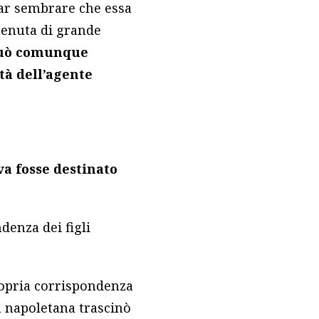
ar sembrare che essa
tenuta di grande
uò comunque
tà dell’agente
a fosse destinato
denza dei figli
ropria corrispondenza
ta napoletana trascinò