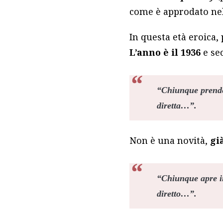
come è approdato nell
In questa età eroica
L’anno è il 1936
e se
“Chiunque prende
diretta…”.
Non è una novità,
gi
“Chiunque apre i
diretto…”.