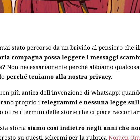
 mai stato percorso da un brivido al pensiero che
i
pria compagna possa leggere i messaggi scambi
e?
Non necessariamente perché abbiamo qualcosa
olo
perché teniamo alla nostra privacy.
en più antica dell’invenzione di Whatsapp: quand
c’erano proprio i
telegrammi
e
nessuna legge sull
 oltre i termini delle storie che ci piace raccontarv
sta storia
siamo così indietro negli anni che n
presto su questi schermi per la rubrica
Nomen Om