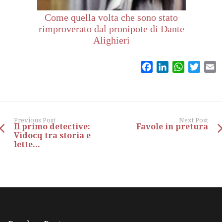
Come quella volta che sono stato
rimproverato dal pronipote di Dante
Alighieri
Facebook
LinkedIn
WhatsAp
Twitt
E
Previous Post
Next Post
Il primo detective:
Favole in pretura
Vidocq tra storia e
lette...