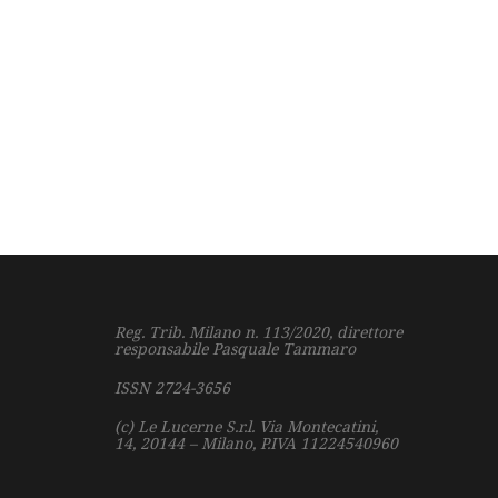
Reg. Trib. Milano n. 113/2020, direttore
responsabile Pasquale Tammaro
ISSN 2724-3656
(c) Le Lucerne S.r.l.
Via Montecatini,
14,
20144 – Milano,
P.IVA 11224540960