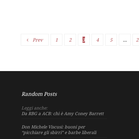
Prev
1
2
3
4
5
…
2
Random Posts
Leggi anche:
Da RBG a ACB: chi è Amy Coney Barrett
Don Michele Viscusi: buoni per
“picchiare gli sbirri” e barbe liberali