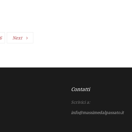
6
Next
Contatti
Scrivici a:
info@massimedalpassato.it