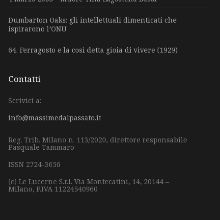
Dumbarton Oaks: gli intellettuali dimenticati che
ispirarono l’ONU
64. Ferragosto e la così detta gioia di vivere (1929)
Contatti
Scrivici a:
info@massimedalpassato.it
Reg. Trib. Milano n. 113/2020, direttore responsabile
Pasquale Tammaro
ISSN 2724-3656
(c) Le Lucerne S.r.l.
Via Montecatini, 14,
20144 –
Milano,
P.IVA 11224540960