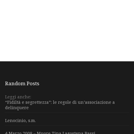
Random Posts
Leggi anche:
“Fidiltà e segrettezza”: le regole di un’associazione a
delinquere
Lenocinio, s.m.
4 Marzo 2008 – Muore Tina Lagostena Bassi