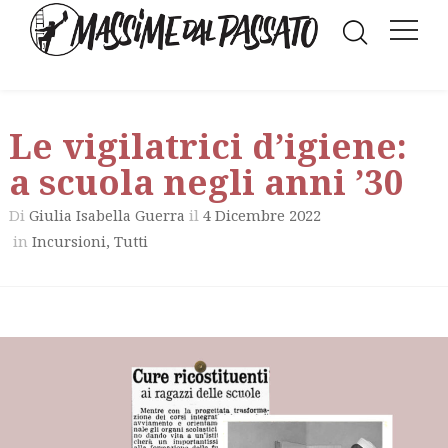
Le vigilatrici d’igiene:
a scuola negli anni ’30
Di
il
4 Dicembre 2022
Giulia Isabella Guerra
in
,
Incursioni
Tutti