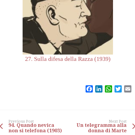
27. Sulla difesa della Razza (1939)
Facebook
LinkedIn
WhatsAp
Twitt
E
Previous Post
Next Post
94. Quando nevica
Un telegramma alla
non si telefona (1903)
donna di Marte