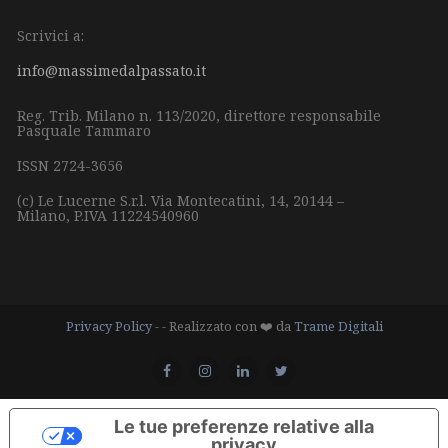
Scrivici a:
info@massimedalpassato.it
Reg. Trib. Milano n. 113/2020, direttore responsabile
Pasquale Tammaro
ISSN 2724-3656
(c) Le Lucerne S.r.l.
Via Montecatini, 14,
20144 –
Milano,
P.IVA 11224540960
Privacy Policy
- - Realizzato con ❤️ da
Trame Digitali
Le tue preferenze relative alla
privacy