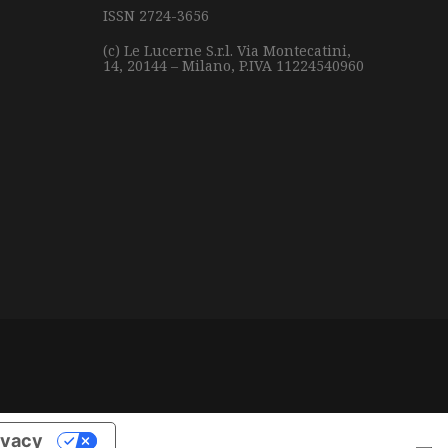
ISSN 2724-3656
(c) Le Lucerne S.r.l.
Via Montecatini,
14,
20144 – Milano,
P.IVA 11224540960
rivacy