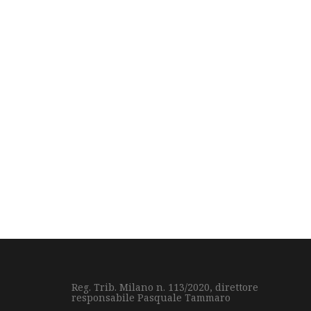
Reg. Trib. Milano n. 113/2020, direttore
responsabile Pasquale Tammaro