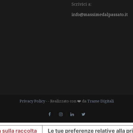
Scrivici a:
info@massimedalpassato.it
Privacy Policy
- - Realizzato con ❤️ da
Trame Digitali
 sulla raccolta
Le tue preferenze relative alla p