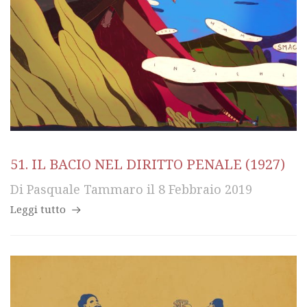
51. IL BACIO NEL DIRITTO PENALE (1927)
Di
Pasquale Tammaro
il
8 Febbraio 2019
Leggi tutto