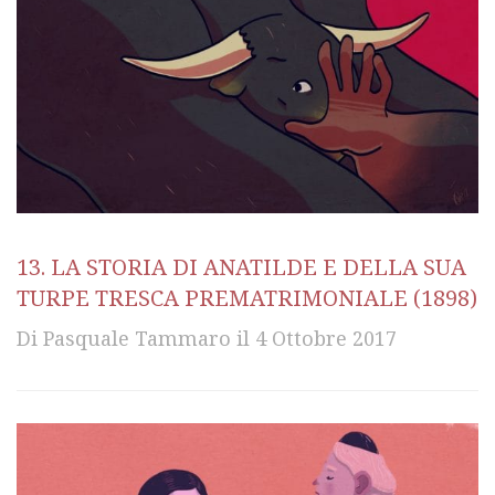
13. LA STORIA DI ANATILDE E DELLA SUA
TURPE TRESCA PREMATRIMONIALE (1898)
Di
Pasquale Tammaro
il
4 Ottobre 2017