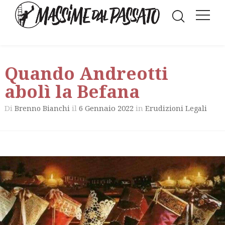
Quando Andreotti
abolì la Befana
Di
il
6 Gennaio 2022
in
Brenno Bianchi
Erudizioni Legali