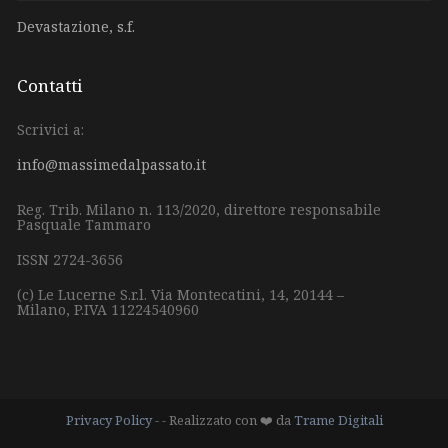
Devastazione, s.f.
Contatti
Scrivici a:
info@massimedalpassato.it
Reg. Trib. Milano n. 113/2020, direttore responsabile
Pasquale Tammaro
ISSN 2724-3656
(c) Le Lucerne S.r.l.
Via Montecatini, 14,
20144 –
Milano,
P.IVA 11224540960
Privacy Policy
- - Realizzato con ❤️ da
Trame Digitali