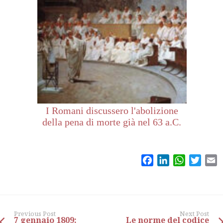
I Romani discussero l'abolizione
della pena di morte già nel 63 a.C.
Facebook
LinkedIn
WhatsAp
Twitt
E
Previous Post
Next Post
7 gennaio 1809:
Le norme del codice