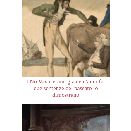
I No Vax c'erano già cent'anni fa:
due sentenze del passato lo
dimostrano