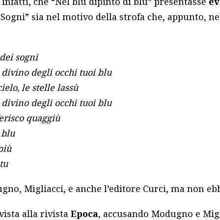
 infatti, che “Nel blu dipinto di blu” presentasse
ev
i Sogni” sia nel motivo della strofa che, appunto, ne
 dei sogni
 divino degli occhi tuoi blu
ielo, le stelle lassù
 divino degli occhi tuoi blu
ferisco quaggiù
 blu
più
tu
no, Migliacci, e anche l’editore Curci, ma non ebb
vista alla rivista
Epoca
, accusando Modugno e Migl