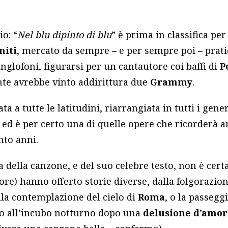
o: “
Nel blu dipinto di blu
” è prima in classifica pe
niti
, mercato da sempre – e per sempre poi – pra
anglofoni, figurarsi per un cantautore coi baffi di
P
nte avrebbe vinto addirittura due
Grammy
.
a a tutte le latitudini, riarrangiata in tutti i gene
, ed è per certo una di quelle opere che ricorderà 
nto anni.
ta della canzone, e del suo celebre testo, non è cer
tore) hanno offerto storie diverse, dalla folgorazio
alla contemplazione del cielo di
Roma
, o la passegg
no all’incubo notturno dopo una
delusione d’amor