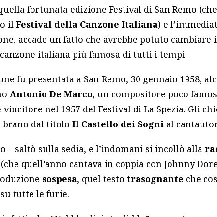
quella fortunata edizione Festival di San Remo (ch
o il
Festival della Canzone Italiana
) e l’immediat
one, accade un fatto che avrebbe potuto cambiare i
 canzone italiana più famosa di tutti i tempi.
zone fu presentata a San Remo, 30 gennaio 1958, al
ono
Antonio De Marco
, un compositore poco famoso
incitore nel 1957 del Festival di La Spezia. Gli c
 brano dal titolo
Il Castello dei Sogni
al cantauto
 – saltò sulla sedia, e l’indomani si incollò alla
ra
che quell’anno cantava in coppia con Johnny Dorel
troduzione
sospesa
, quel testo
trasognante
che cos
su tutte le furie.