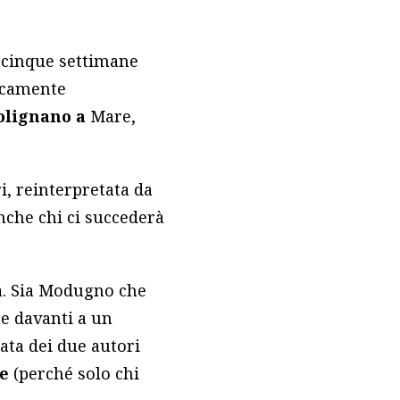
r cinque settimane
ticamente
olignano a
Mare,
ri, reinterpretata da
anche chi ci succederà
ta. Sia Modugno che
ne davanti a un
iata dei due autori
e
(perché solo chi