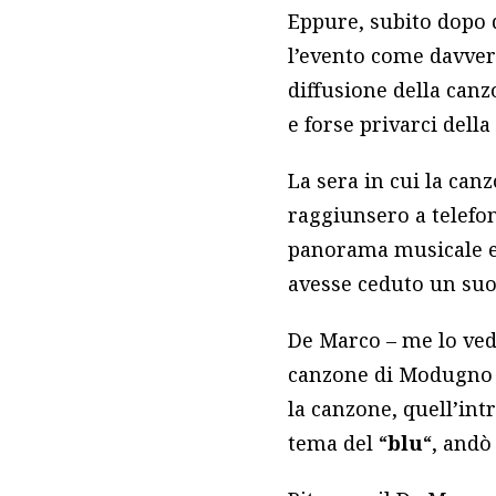
Eppure, subito dopo 
l’evento come davver
diffusione della canz
e forse privarci della
La sera in cui la can
raggiunsero a telef
panorama musicale e v
avesse ceduto un suo
De Marco – me lo vedo
canzone di Modugno (
la canzone, quell’in
tema del “
blu
“, andò 