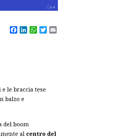
Facebook
LinkedIn
WhatsApp
Twitter
Email
i
e le braccia tese
un balzo e
la del boom
samente al
centro del