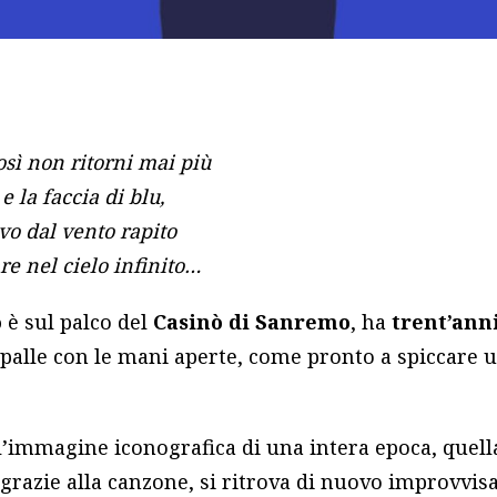
sì non ritorni mai più
 la faccia di blu,
vo dal vento rapito
re nel cielo infinito…
o
è sul palco del
Casinò di Sanremo
, ha
trent’ann
 spalle con le mani aperte, come pronto a spiccare 
 l’immagine iconografica di una intera epoca, quel
, grazie alla canzone, si ritrova di nuovo improvvi