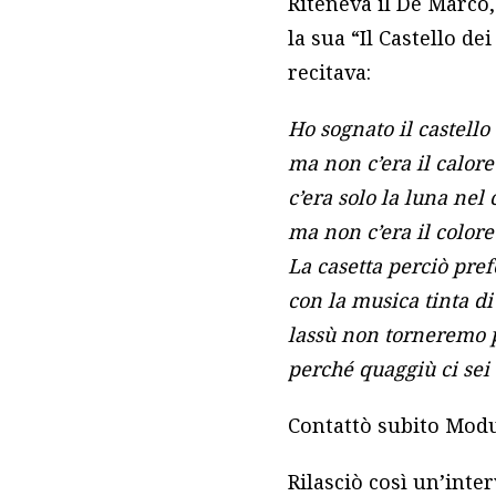
Riteneva il De Marco,
la sua “Il Castello de
recitava:
Ho sognato il castello
ma non c’era il calore
c’era solo la luna nel c
ma non c’era il colore
La casetta perciò pre
con la musica tinta di
lassù non torneremo 
perché quaggiù ci sei 
Contattò subito Modug
Rilasciò così un’inter