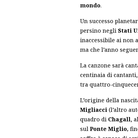
mondo
.
Un successo planetari
persino negli
Stati U
inaccessibile ai non 
ma
che l’anno segue
La canzone sarà cantat
centinaia di cantanti
tra quattro-cinquece
L’origine della nasci
Migliacci
(l’altro au
quadro di
Chagall
, 
sul
Ponte Miglio,
fi