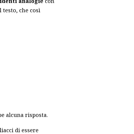
identi analogie
con
l testo, che così
e alcuna risposta.
iacci di essere