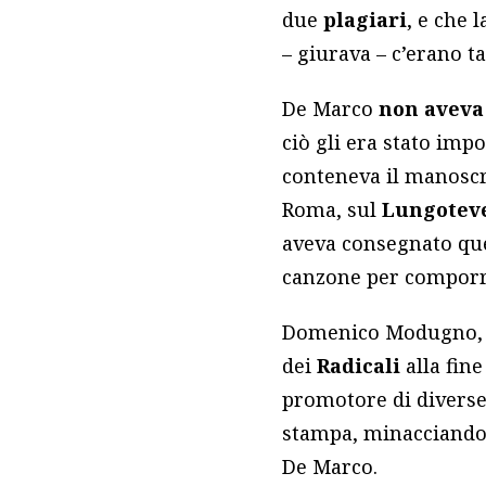
due
plagiari
, e che 
– giurava – c’erano t
De Marco
non aveva 
ciò gli era stato imp
conteneva il manoscr
Roma, sul
Lungoteve
aveva consegnato quel
canzone per comporre
Domenico Modugno, c
dei
Radicali
alla fine
promotore di diverse
stampa, minacciando 
De Marco.