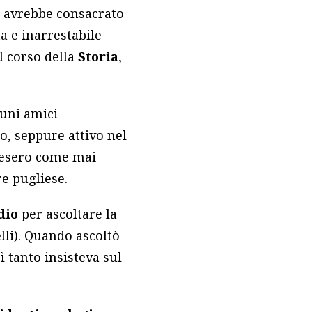
e avrebbe consacrato
a e inarrestabile
l corso della
Storia
,
cuni amici
, seppure attivo nel
hiesero come mai
re pugliese.
dio
per ascoltare la
li). Quando ascoltò
ì tanto insisteva sul