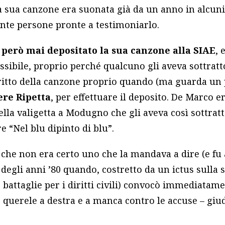
la sua canzone era suonata già da un anno in alcuni
ante persone pronte a testimoniarlo.
però mai depositato la sua canzone alla SIAE
, 
ossibile, proprio perché qualcuno gli aveva sottratt
itto della canzone proprio quando (ma guarda un p
re Ripetta
, per effettuare il deposito. De Marco 
la valigetta a Modugno che gli aveva così sottratto
 “Nel blu dipinto di blu”.
he non era certo uno che la mandava a dire (e fu
 degli anni ’80 quando, costretto da un ictus sulla se
 battaglie per i diritti civili) convocò immediata
querele a destra e a manca contro le accuse – giud