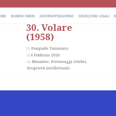
IME
NOMEN OMEN
#GIORNOPERGIORNO
ERUDIZIONI LEGALI
30. Volare
(1958)
Di
Pasquale Tammaro
il
6 Febbraio 2018
in
Massime
,
Personaggi celebri
,
Proprietà intellettuale