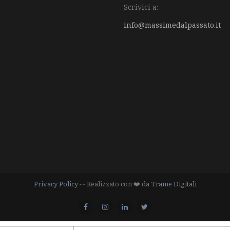
Scrivici a:
info@massimedalpassato.it
Privacy Policy
- - Realizzato con ❤️ da
Trame Digitali