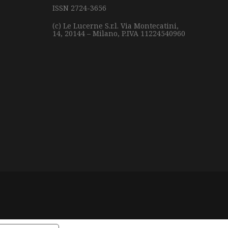
ISSN 2724-3656
(c) Le Lucerne S.r.l.
Via Montecatini,
14,
20144 – Milano,
P.IVA 11224540960