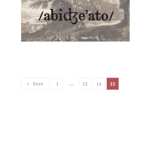
…
Prev
1
13
14
15