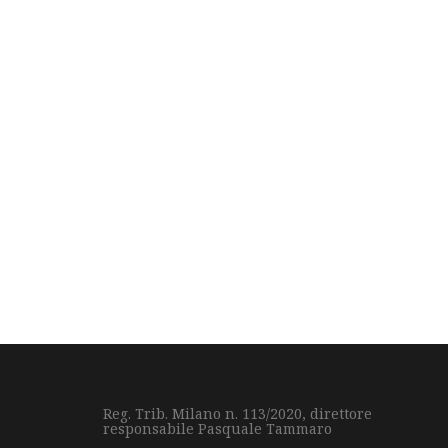
Reg. Trib. Milano n. 113/2020, direttore
responsabile Pasquale Tammaro