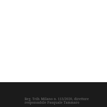
Reg. Trib. Milano n. 113/2020, direttore
responsabile Pasquale Tammaro