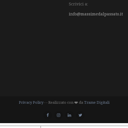
Scrivici a:
info@massimedalpassato.it
Privacy Policy
- - Realizzato con ❤️ da
Trame Digitali