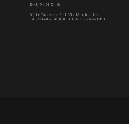
ISSN 2724-3656
(c) Le Lucerne S.r.l.
Via Montecatini,
14,
20144 – Milano,
P.IVA 11224540960