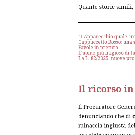
Quante storie simili,
“L’Apparecchio quale cre
Cappuccetto Rosso: una 
Favole in pretura
L’uomo più litigioso di tu
La L. 82/2025: nuove pros
Il ricorso i
Il Procuratore Genera
denunciando che di
minaccia ingiusta de
era stata comunque v