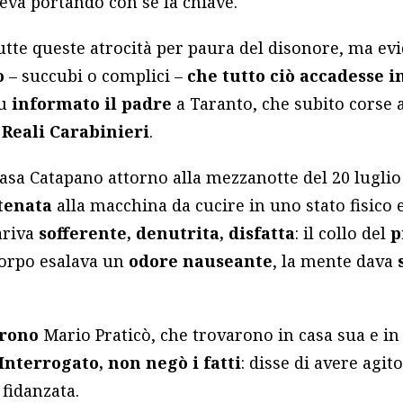
eva portando con sé la chiave.
utte queste atrocità per paura del disonore, ma e
o
– succubi o complici –
che tutto ciò accadesse i
fu
informato il padre
a Taranto, che subito corse 
 Reali Carabinieri
.
casa Catapano attorno alla mezzanotte del 20 lugli
tenata
alla macchina da cucire in uno stato fisico
ariva
sofferente, denutrita, disfatta
: il collo del
p
corpo esalava un
odore nauseante
, la mente dava
arono
Mario Praticò, che trovarono in casa sua e in
Interrogato, non negò i fatti
: disse di avere agit
fidanzata.