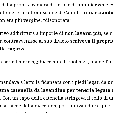
e
dalla propria camera da letto e di
non ricevere e
 ottenere la sottomissione di Camilla
minacciando
non era più vergine, “disonorata”.
rivò addirittura a imporle di
non lavarsi più
, se 
on contravvenisse al suo divieto
scriveva il propr
ella ragazza
.
o per ritenere agghiacciante la violenza, ma nell’
mandava a letto la fidanzata con i piedi legati da una
una catenella da lavandino per tenerla legata a
e
. Con un capo della catenella stringeva il collo di 
o al piede della macchina, poi riuniva i due capi e 