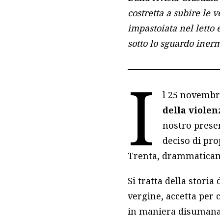
costretta a subire le 
impastoiata nel letto 
sotto lo sguardo inerm
I
l 25 novembr
della violen
nostro prese
deciso di pro
Trenta, drammaticam
Si tratta della storia
vergine, accetta per c
in maniera disumana d