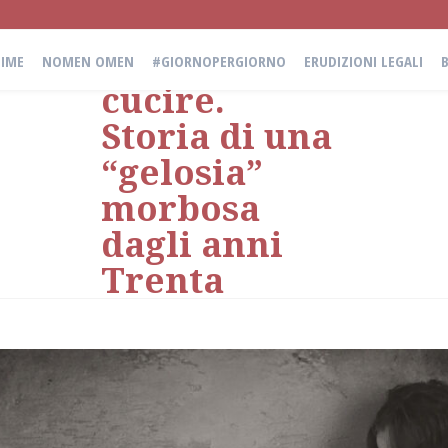
alla
macchina da
IME
NOMEN OMEN
#GIORNOPERGIORNO
ERUDIZIONI LEGALI
cucire.
Storia di una
“gelosia”
morbosa
dagli anni
Trenta
Di
Ilaria Iannuzzi
il
25 Novembre 2021
in
Erudizioni Legali