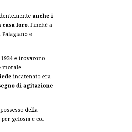
videntemente
anche i
n casa loro
. Finché a
a Palagiano e
o 1934 e trovarono
 e morale
iede
incatenato era
segno di agitazione
 possesso della
o per gelosia e col