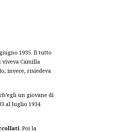
giugno 1935. Il tutto
ì viveva Camilla
lo, invece, risiedeva
nch’egli un giovane di
3 al luglio 1934
ccollati
. Poi la