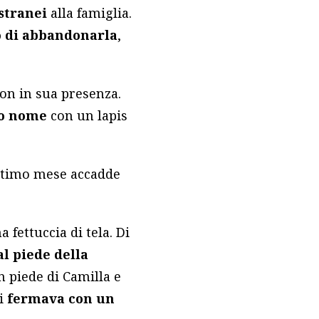
stranei
alla famiglia.
 di abbandonarla
,
non in sua presenza.
io nome
con un lapis
ultimo mese accadde
 fettuccia di tela. Di
l piede della
un piede di Camilla e
li
fermava con un