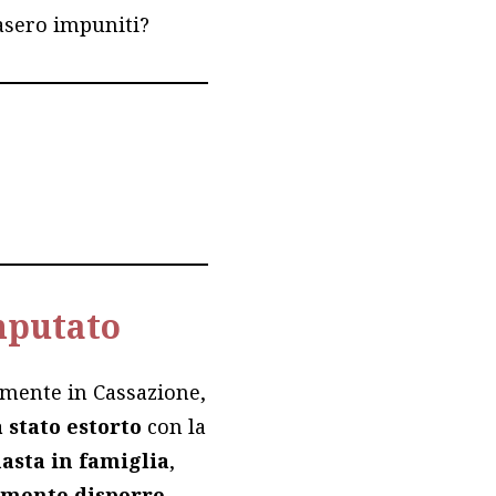
masero impuniti?
imputato
tamente in Cassazione,
 stato estorto
con la
asta in famiglia
,
amente disporre