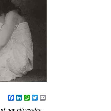
Facebook
LinkedIn
WhatsApp
Twitter
Email
nni, non più vergine,