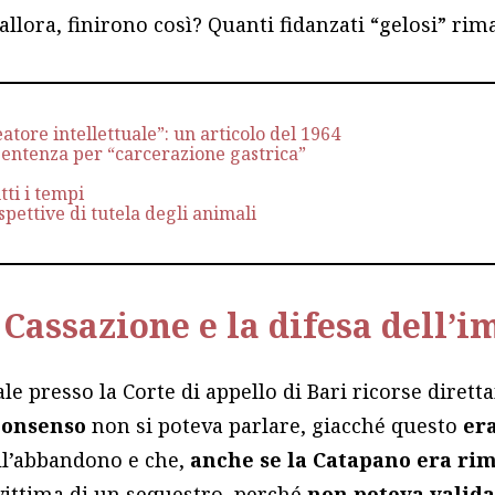
 allora, finirono così? Quanti fidanzati “gelosi” ri
atore intellettuale”: un articolo del 1964
sentenza per “carcerazione gastrica”
tti i tempi
pettive di tutela degli animali
n Cassazione e la difesa dell’
le presso la Corte di appello di Bari ricorse diret
consenso
non si poteva parlare, giacché questo
era
ll’abbandono e che,
anche se la Catapano era rim
ittima di un sequestro, perché
non poteva valid