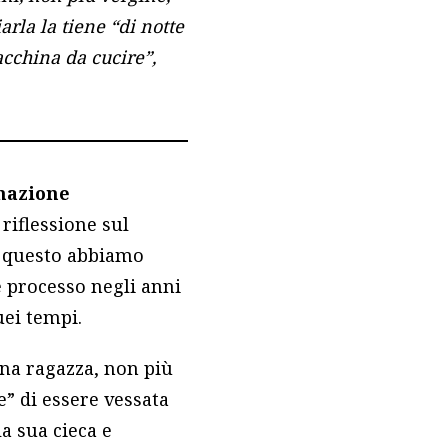
arla la tiene “di notte
acchina da cucire”,
inazione
riflessione sul
r questo abbiamo
e processo negli anni
ei tempi.
 una ragazza, non più
e” di essere vessata
a sua cieca e