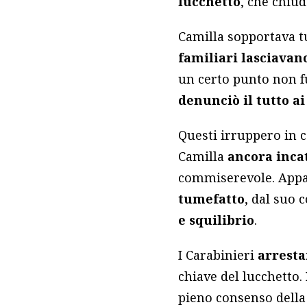
lucchetto
, che chiud
Camilla sopportava t
familiari lasciavan
un certo punto non 
denunciò il tutto ai
Questi irruppero in 
Camilla
ancora inca
commiserevole. App
tumefatto
, dal suo 
e squilibrio
.
I Carabinieri
arrest
chiave del lucchetto.
pieno consenso della 