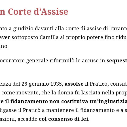
in Corte d’Assise
ato a giudizio davanti alla Corte di assise di Taran
 aver sottoposto Camilla al proprio potere fino ridur
nno.
procuratore generale riformulò le accuse in
sequest
tenza del 26 gennaio 1935,
assolse
il Praticò, consi
a come movente, che la donna fu lasciata nella pro
 il fidanzamento non costituiva un’ingiustizi
igasse il Praticò a mantenere il fidanzamento e a s
sazioni, accadde
col consenso di lei
.