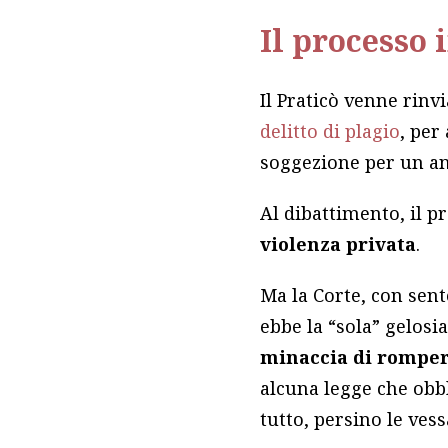
Il processo 
Il Praticò venne rinvi
delitto di plagio
, per
soggezione per un a
Al dibattimento, il 
violenza privata
.
Ma la Corte, con sen
ebbe la “sola” gelosi
minaccia di rompere
alcuna legge che obbl
tutto, persino le ves