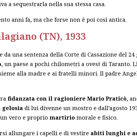
va a sequestrarla nella sua stessa casa.
ento anni fa, ma che forse non è poi così antica.
alagiano (TN), 1933
e da una sentenza della Corte di Cassazione del 24 
o
, un paese a pochi chilometri a ovest di Taranto. L
sieme alla madre e ai fratelli minori. Il padre Ange
era
fidanzata con il ragioniere Mario Praticò
, a
a
gelosia
di lui divenne un mostro e dall’agosto 193
 un vero e proprio
martirio
morale e fisico.
si allungare i capelli e di vestire
abiti lunghi e a