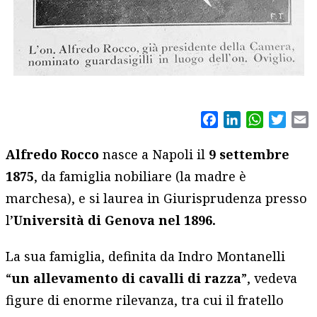
Facebook
LinkedIn
WhatsAp
Twitt
E
Alfredo Rocco
nasce a Napoli il
9 settembre
1875
, da famiglia nobiliare (la madre è
marchesa), e si laurea in Giurisprudenza presso
l’
Università di Genova nel 1896.
La sua famiglia, definita da Indro Montanelli
“
un allevamento di cavalli di razza
”, vedeva
figure di enorme rilevanza, tra cui il fratello