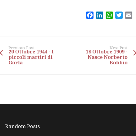
Facebook
LinkedIn
WhatsAp
Twitt
E
Previous Post
Next Post
20 Ottobre 1944 - I
18 Ottobre 1909 -
piccoli martiri di
Nasce Norberto
Gorla
Bobbio
Random Posts