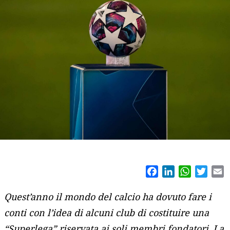
Facebook
LinkedIn
WhatsAp
Twitt
E
Quest’anno il mondo del calcio ha dovuto fare i
conti con l’idea di alcuni club di costituire una
“Superlega” riservata ai soli membri fondatori. La