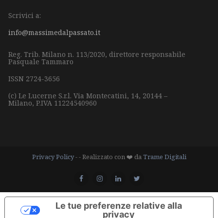
Scrivici a:
info@massimedalpassato.it
Reg. Trib. Milano n. 113/2020, direttore responsabile
Pasquale Tammaro
ISSN 2724-3656
(c) Le Lucerne S.r.l.
Via Montecatini, 14,
20144 –
Milano,
P.IVA 11224540960
Privacy Policy
- - Realizzato con ❤️ da
Trame Digitali
Le tue preferenze relative alla
privacy