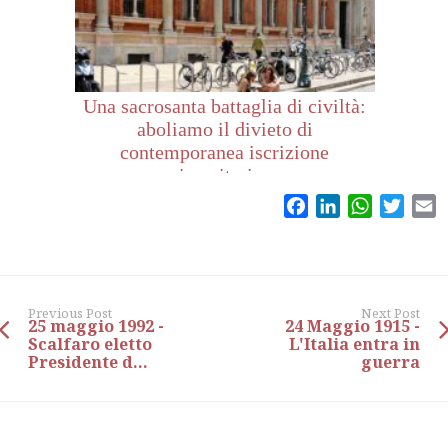
Una sacrosanta battaglia di civiltà:
aboliamo il divieto di
contemporanea iscrizione
universitaria c...
Facebook
LinkedIn
WhatsAp
Twitt
E
Previous Post
Next Post
25 maggio 1992 -
24 Maggio 1915 -
Scalfaro eletto
L'Italia entra in
Presidente d...
guerra