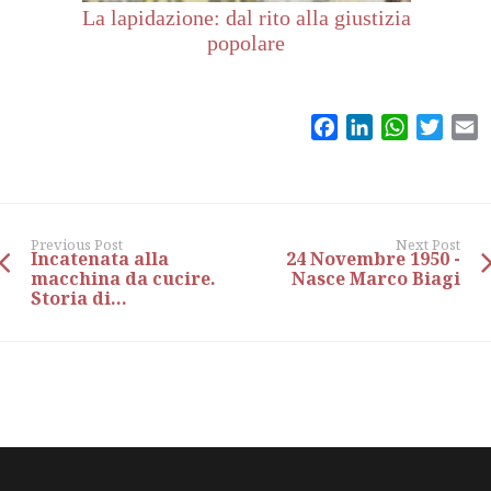
La lapidazione: dal rito alla giustizia
popolare
Facebook
LinkedIn
WhatsAp
Twitt
E
Previous Post
Next Post
Incatenata alla
24 Novembre 1950 -
macchina da cucire.
Nasce Marco Biagi
Storia di...