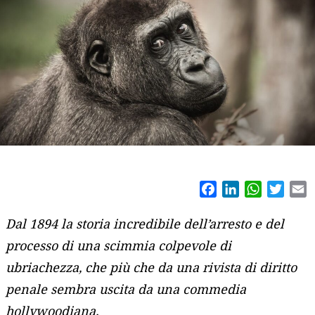
Facebook
LinkedIn
WhatsAp
Twitt
E
Dal 1894 la storia incredibile dell’arresto e del
processo di una scimmia colpevole di
ubriachezza, che più che da una rivista di diritto
penale sembra uscita da una commedia
hollywoodiana.