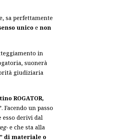
te, sa perfettamente
senso unico
e
non
atteggiamento in
ogatoria, suonerà
orità giudiziaria
atino ROGATOR,
”
. Facendo un passo
 esso derivi dal
eg-
e che sta alla
 di materiale o