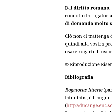
Dal
diritto
romano
,
condotto la rogatoria
di domanda molto s
Ciò non ci trattenga 
quindi alla vostra pr
osare rogarti di uscir
© Riproduzione Rise
Bibliografia
Rogatoriæ litteræ
(par
latinitatis, éd. augm.,
(
http://ducange.enc.