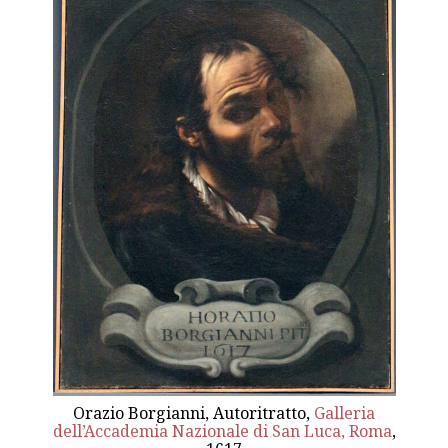
Orazio Borgianni, Autoritratto,
Galleria
dell’Accademia Nazionale di San Luca, Roma
,