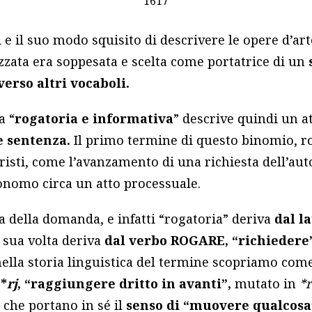
1617
 e il suo modo squisito di descrivere le opere d’ar
zzata era soppesata e scelta come portatrice di un
erso altri vocaboli.
a “
rogatoria e informativa
” descrive quindi un 
 sentenza.
Il primo termine di questo binomio, r
uristi, come l’avanzamento di una richiesta dell’aut
nomo circa un atto processuale.
a della domanda, e infatti “rogatoria” deriva
dal l
 sua volta deriva
dal
verbo
ROGARE, “richiedere
ella storia linguistica del termine scopriamo come
 *
rj
, “raggiungere dritto in avanti”,
mutato in
*r
 che portano in sé il
senso di “muovere qualcosa”