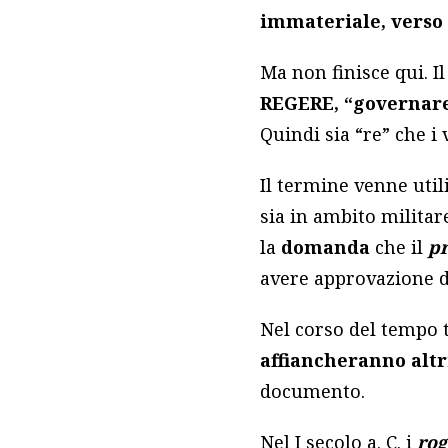
immateriale, verso
Ma non finisce qui. I
REGERE, “governar
Quindi sia “re” che 
Il termine venne uti
sia in ambito militar
la
domanda
che il
pr
avere approvazione 
Nel corso del tempo 
affiancheranno altr
documento.
Nel I secolo a. C. i
rog