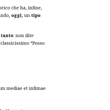
torico che ha, infine,
ando,
oggi
, un
tipo
 tanto
: non dite
n classicissimo “Posso
rium mediae et infimae