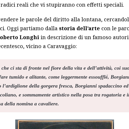
 radici reali che vi stupiranno con effetti speciali.
endere le parole del diritto alla lontana, cercandol
ici. Oggi partiamo dalla
storia dell’arte
con le par
oberto Longhi
in descrizione di un famoso autori
secentesco, vicino a Caravaggio:
he ci sta di fronte nel fiore della vita e dell’attività, coi su
o fare tumido e alitante, come leggermente essoufflé, Borgia
o l’ardiglione della gorgera fresca, Borgianni spadaccino ed
coliano, e sommamente artistico nella posa tra
rogatoria
e 
sa della nomina a cavaliere.