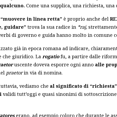
 qualcuno.
Come una supplica, una richiesta, una
l
“muovere in linea retta”
è proprio anche del
RE
e, guidare”
trova la sua radice in
*raj,
strettament
i verbi di governo e guida hanno molto in comune c
lizzato già in epoca romana ad indicare, chiarame
e che giuridico. La
rogatio
fu, a partire dalle riforme
aetor
uscente doveva esporre ogni anno
alle pro
del
praetor
in via di nomina.
tuttavia, vediamo che
al significato di “richiesta
i
validi tutt’oggi e quasi sinonimi di sottoscrizione 
atores
erano, ad esempio coloro che durante le a