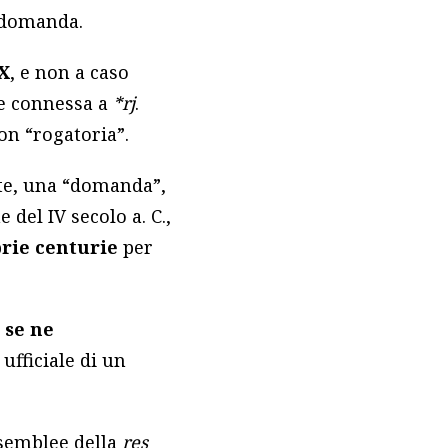
 domanda.
X
, e non a caso
e connessa a
*rj
.
on “rogatoria”.
nte, una “domanda”,
 del IV secolo a. C.,
prie centurie
per
” se ne
ufficiale di un
ssemblee della
res