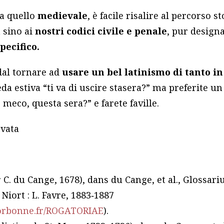
 a quello
medievale
, è facile risalire al percorso s
 sino ai
nostri codici civile e penale
, pur design
pecifico.
dal tornare ad
usare
un bel
latinismo di tanto in
eda estiva “ti va di uscire stasera?” ma preferite u
 meco, questa sera?” e farete faville.
rvata
 C. du Cange, 1678), dans du Cange, et al., Glossa
 Niort : L. Favre, 1883‑1887
sorbonne.fr/ROGATORIAE
).