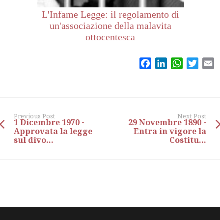
L'Infame Legge: il regolamento di
un'associazione della malavita
ottocentesca
Facebook
LinkedIn
WhatsAp
Twitt
E
Previous Post
Next Post
1 Dicembre 1970 -
29 Novembre 1890 -
Approvata la legge
Entra in vigore la
sul divo...
Costitu...