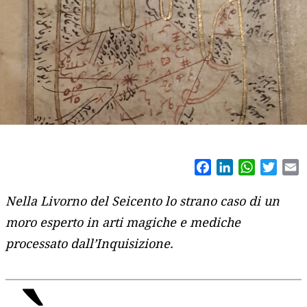
Facebook
LinkedIn
WhatsAp
Twitt
E
Nella Livorno del Seicento lo strano caso di un
moro esperto in arti magiche e mediche
processato dall’Inquisizione.