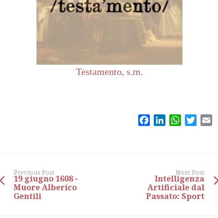
Testamento, s.m.
Facebook
LinkedIn
WhatsAp
Twitt
E
Previous Post
Next Post
19 giugno 1608 -
Intelligenza
Muore Alberico
Artificiale dal
Gentili
Passato: Sport