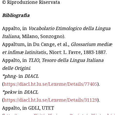
© Riproduzione Riservata
Bibliografia
Appalto, in
Vocabolario Etimologico della Lingua
Italiana
, Milano, Sonzogno).
Appaltum, in Du Cange, et al.,
Glossarium mediæ
et infimæ latinitatis.,
Niort: L. Favre, 1883-1887.
Appalto, in
TLIO
,
Tesoro della Lingua Italiana
delle Origini
.
*phng-
in
DIACL
(
https://diacl.ht.lu.se/Lexeme/Details/77405
).
*pekw
in
DIACL
(
https://diacl.ht.lu.se/Lexeme/Details/31129
).
Appalto, in GDLI, UTET