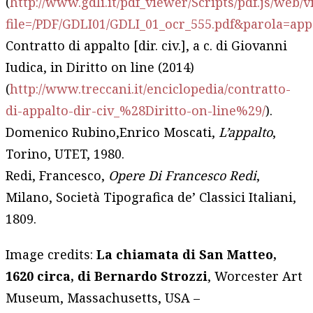
(
http://www.gdli.it/pdf_viewer/Scripts/pdf.js/web/
file=/PDF/GDLI01/GDLI_01_ocr_555.pdf&parola=app
Contratto di appalto [dir. civ.], a c. di Giovanni
Iudica, in Diritto on line (2014)
(
http://www.treccani.it/enciclopedia/contratto-
di-appalto-dir-civ_%28Diritto-on-line%29/
).
Domenico Rubino,Enrico Moscati,
L’appalto
,
Torino, UTET, 1980.
Redi, Francesco,
Opere Di Francesco Redi
,
Milano, Società Tipografica de’ Classici Italiani,
1809.
Image credits:
La chiamata di San Matteo,
1620 circa, di Bernardo Strozzi
, Worcester Art
Museum, Massachusetts, USA –