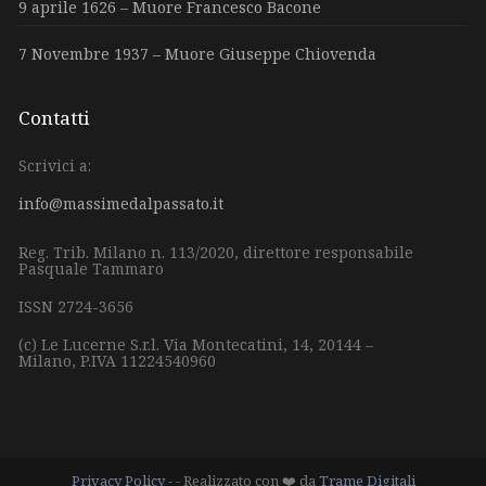
9 aprile 1626 – Muore Francesco Bacone
7 Novembre 1937 – Muore Giuseppe Chiovenda
Contatti
Scrivici a:
info@massimedalpassato.it
Reg. Trib. Milano n. 113/2020, direttore responsabile
Pasquale Tammaro
ISSN 2724-3656
(c) Le Lucerne S.r.l.
Via Montecatini, 14,
20144 –
Milano,
P.IVA 11224540960
Privacy Policy
- - Realizzato con ❤️ da
Trame Digitali