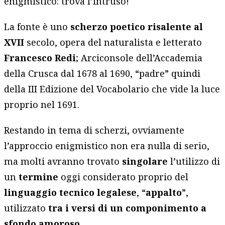
enigmistico: trova l’intruso!
La fonte è uno
scherzo poetico risalente al
XVII
secolo, opera del naturalista e letterato
Francesco
Redi
; Arciconsole dell’Accademia
della Crusca dal 1678 al 1690, “padre” quindi
della III Edizione del Vocabolario che vide la luce
proprio nel 1691.
Restando in tema di scherzi, ovviamente
l’approccio enigmistico non era nulla di serio,
ma molti avranno trovato
singolare
l’utilizzo di
un
termine
oggi considerato proprio del
linguaggio tecnico legalese
, “
appalto
”,
utilizzato
tra i versi di un componimento a
sfondo amoroso
.