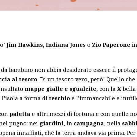
po’
Jim Hawkins
,
Indiana Jones
o
Zio Paperone
i
da bambino non abbia desiderato essere il protag
ccia al tesoro
. Di un tesoro vero, però! Quello che 
onsultato
mappe gialle e sgualcite
, con la
X
bella
, l’isola a forma di
teschio
e l’immancabile e inuti
 con
paletta
e altri mezzi di fortuna e con quelle 
nel pugno: nei
giardini
, in
campagna
, nella
sabb
ppena innaffiati, ché la terra andava via prima. Per