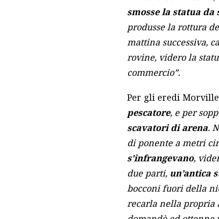
smosse la statua da 
produsse la rottura del
mattina successiva, c
rovine, videro la stat
commercio”.
Per gli eredi Morvill
pescatore
, e per sopp
scavatori di arena
. 
di ponente a metri cir
s’infrangevano
, vide
due parti,
un’antica 
bocconi fuori della ni
recarla nella propria 
domandò ed ottenne v