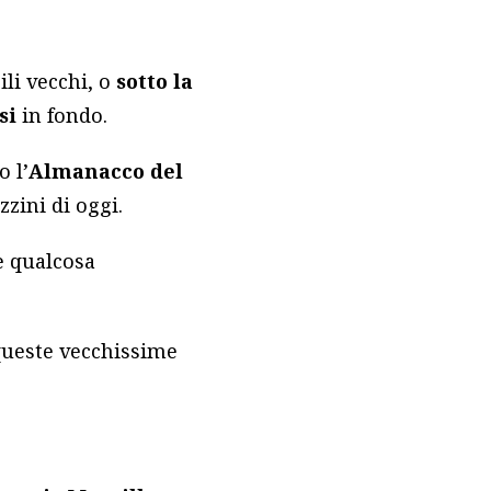
li vecchi, o
sotto la
si
in fondo.
o l’
Almanacco del
zini di oggi.
re qualcosa
 queste vecchissime