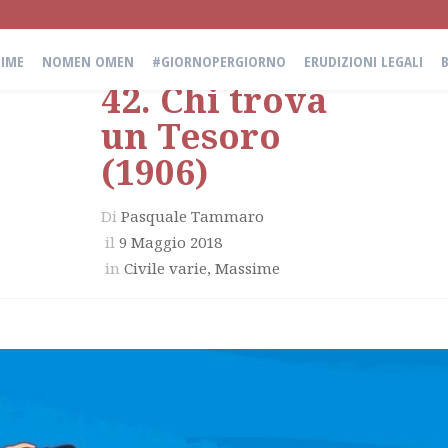
IME
NOMEN OMEN
#GIORNOPERGIORNO
ERUDIZIONI LEGALI
42. Chi trova
un Tesoro
(1906)
Di
Pasquale Tammaro
il
9 Maggio 2018
in
Civile varie
,
Massime