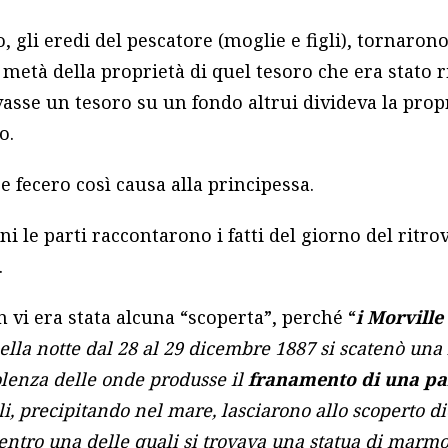
, gli eredi del pescatore (moglie e figli), tornaron
metà della proprietà di quel tesoro che era stato ri
ovasse un tesoro su un fondo altrui divideva la propr
o.
e fecero così causa alla principessa.
nni le parti raccontarono i fatti del giorno del rit
.
n vi era stata alcuna “scoperta”, perché “
i Morvill
nella notte dal 28 al 29 dicembre 1887 si scatenò una
iolenza delle onde produsse il
franamento di una par
ali, precipitando nel mare, lasciarono allo scoperto di
 entro una delle quali si trovava una statua di marm