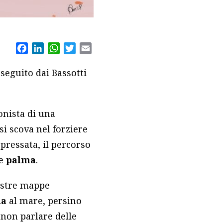
Facebook
LinkedIn
WhatsApp
Twitter
Email
nseguito dai Bassotti
onista di una
si scova nel forziere
 pressata, il percorso
le
palma
.
nostre mappe
ia
al mare, persino
 non parlare delle