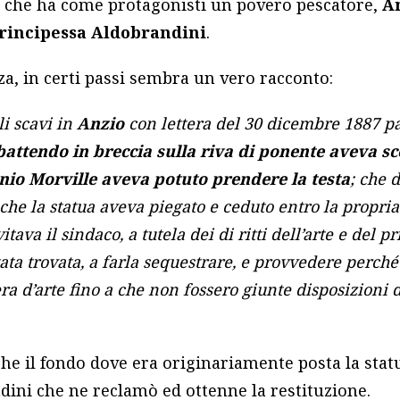
a che ha come protagonisti un povero pescatore,
A
rincipessa Aldobrandini
.
a, in certi passi sembra un vero racconto:
li scavi in
Anzio
con lettera del 30 dicembre 1887 pa
battendo in breccia sulla riva di ponente aveva sc
onio Morville aveva potuto prendere la testa
; che d
che la statua aveva piegato e ceduto entro la propria
itava il sindaco, a tutela dei di ritti dell’arte e del p
stata trovata, a farla sequestrare, e provvedere perc
ra d’arte fino a che non fossero giunte disposizioni 
che il fondo dove era originariamente posta la stat
dini che ne reclamò ed ottenne la restituzione.