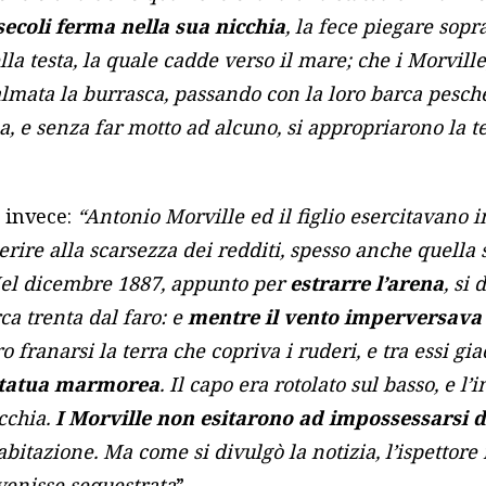
secoli ferma nella sua nicchia
, la fece piegare sopr
la testa, la quale cadde verso il mare; che i Morville
almata la burrasca, passando con la loro barca pesch
ua, e senza far motto ad alcuno, si appropriarono la t
e invece:
“Antonio Morville ed il figlio esercitavano 
erire alla scarsezza dei redditi, spesso anche quella 
Nel dicembre 1887, appunto per
estrarre l’arena
, si
ca trenta dal faro: e
mentre il vento imperversava ed
ro franarsi la terra che copriva i ruderi, e tra essi gia
statua marmorea
. Il capo era rotolato sul basso, e l
cchia.
I Morville non esitarono ad impossessarsi di
abitazione. Ma come si divulgò la notizia, l’ispettore 
enisse sequestrata
”.