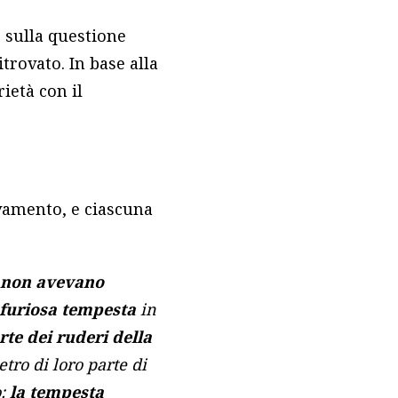
o sulla questione
trovato. In base alla
ietà con il
rovamento, e ciascuna
e non avevano
furiosa tempesta
in
te dei ruderi della
etro di loro parte di
o:
la tempesta