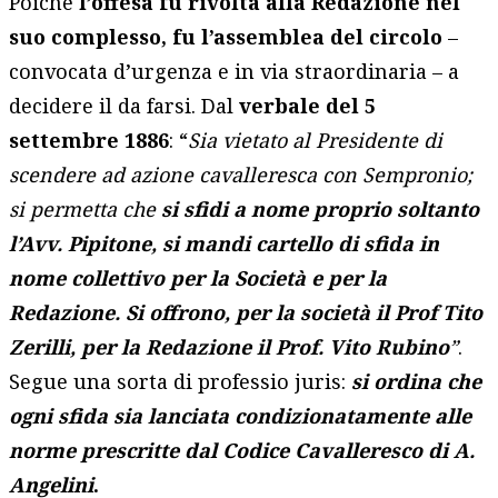
Poiché
l’offesa fu rivolta alla Redazione nel
suo complesso, fu l’assemblea del circolo
–
convocata d’urgenza e in via straordinaria – a
decidere il da farsi. Dal
verbale del 5
settembre 1886
: “
Sia vietato al Presidente di
scendere ad azione cavalleresca con Sempronio;
si permetta che
si sfidi a nome proprio soltanto
l’Avv. Pipitone, si mandi cartello di sfida in
nome collettivo per la Società e per la
Redazione. Si offrono, per la società il Prof Tito
Zerilli, per la Redazione il Prof. Vito Rubino
”
.
Segue una sorta di professio juris:
si ordina che
ogni sfida sia lanciata condizionatamente alle
norme prescritte dal Codice Cavalleresco di A.
Angelini
.