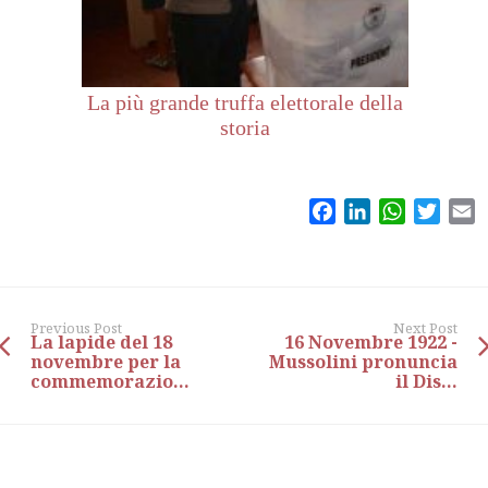
La più grande truffa elettorale della
storia
Facebook
LinkedIn
WhatsAp
Twitt
E
Previous Post
Next Post
La lapide del 18
16 Novembre 1922 -
novembre per la
Mussolini pronuncia
commemorazio...
il Dis...