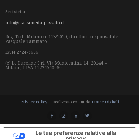
Scrivici a:
info@massimedalpassato.it
Reg. Trib. Milano n. 113/2020, direttore responsabile
Pasquale Tammaro
ISSN 2724-3656
(c) Le Lucerne S.r.l.
Via Montecatini, 14,
20144 –
Milano,
P.IVA 11224540960
Privacy Policy
- - Realizzato con ❤️ da
Trame Digitali
Le tue preferenze relative alla
privacy