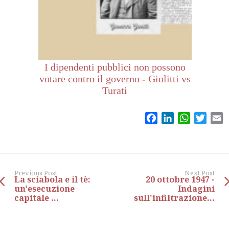
I dipendenti pubblici non possono
votare contro il governo - Giolitti vs
Turati
Facebook
LinkedIn
WhatsAp
Twitt
E
Previous Post
Next Post
La sciabola e il tè:
20 ottobre 1947 -
un'esecuzione
Indagini
capitale ...
sull'infiltrazione...