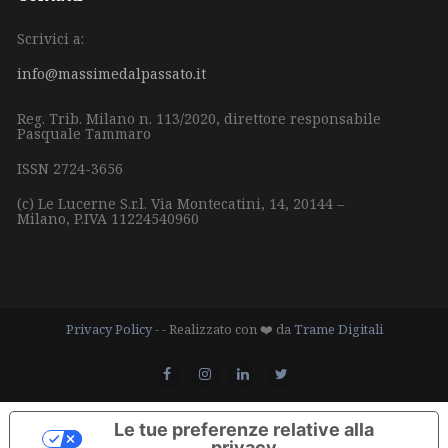
Scrivici a:
info@massimedalpassato.it
Reg. Trib. Milano n. 113/2020, direttore responsabile
Pasquale Tammaro
ISSN 2724-3656
(c) Le Lucerne S.r.l.
Via Montecatini, 14,
20144 –
Milano,
P.IVA 11224540960
Privacy Policy
- - Realizzato con ❤️ da
Trame Digitali
Le tue preferenze relative alla
privacy