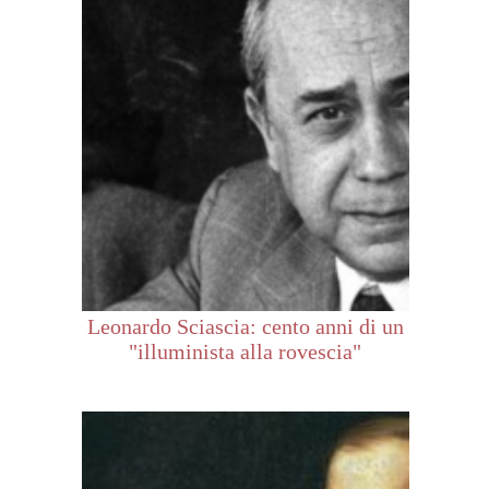
Leonardo Sciascia: cento anni di un
"illuminista alla rovescia"