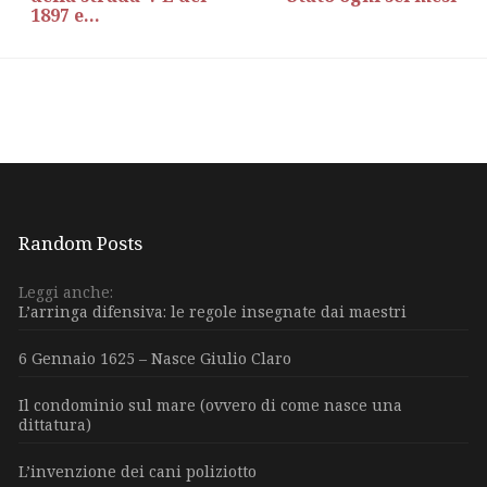
1897 e...
Random Posts
Leggi anche:
L’arringa difensiva: le regole insegnate dai maestri
6 Gennaio 1625 – Nasce Giulio Claro
Il condominio sul mare (ovvero di come nasce una
dittatura)
L’invenzione dei cani poliziotto