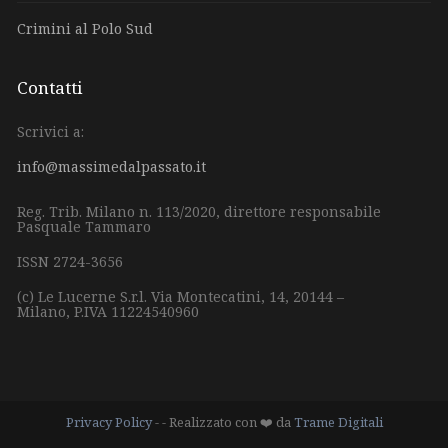
Crimini al Polo Sud
Contatti
Scrivici a:
info@massimedalpassato.it
Reg. Trib. Milano n. 113/2020, direttore responsabile
Pasquale Tammaro
ISSN 2724-3656
(c) Le Lucerne S.r.l.
Via Montecatini, 14,
20144 –
Milano,
P.IVA 11224540960
Privacy Policy
- - Realizzato con ❤️ da
Trame Digitali