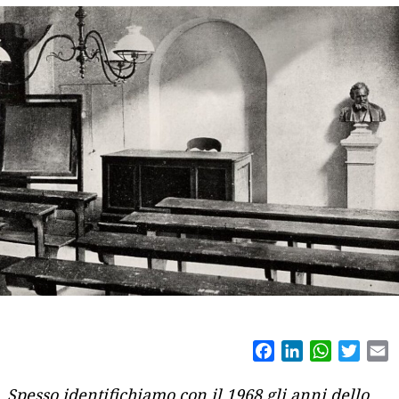
Facebook
LinkedIn
WhatsAp
Twitt
E
Spesso identifichiamo con il 1968 gli anni dello