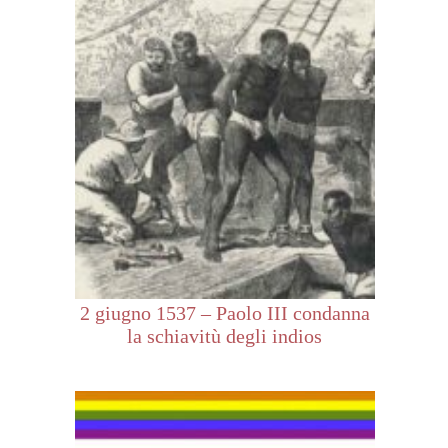
2 giugno 1537 – Paolo III condanna
la schiavitù degli indios