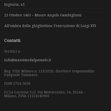
Ingiuria, s.f.
23 Ottobre 1461 – Muore Angelo Gambiglioni
All’ombra della ghigliottina: l’esecuzione di Luigi XVI
Contatti
Scrivici a:
info@massimedalpassato.it
Reg. Trib. Milano n. 113/2020, direttore responsabile
Pasquale Tammaro
ISSN 2724-3656
(c) Le Lucerne S.r.l.
Via Montecatini, 14,
20144 –
Milano,
P.IVA 11224540960