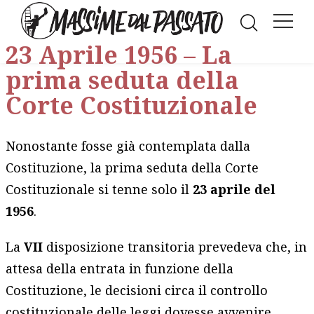
Facebook
LinkedIn
WhatsAp
Twitt
E
23 Aprile 1956 – La
prima seduta della
Corte Costituzionale
Nonostante fosse già contemplata dalla
Costituzione, la prima seduta della Corte
Costituzionale si tenne solo il
23 aprile del
1956
.
La
VII
disposizione transitoria prevedeva che, in
attesa della entrata in funzione della
Costituzione, le decisioni circa il controllo
costituzionale delle leggi dovesse avvenire