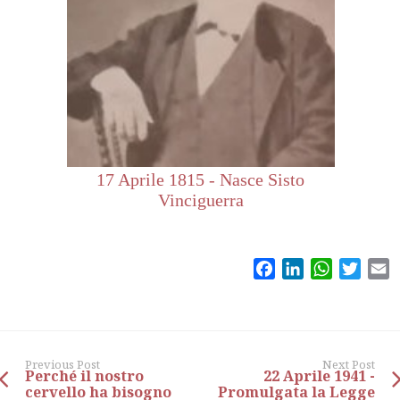
17 Aprile 1815 - Nasce Sisto
Vinciguerra
Facebook
LinkedIn
WhatsAp
Twitt
E
Previous Post
Next Post
Perché il nostro
22 Aprile 1941 -
cervello ha bisogno
Promulgata la Legge