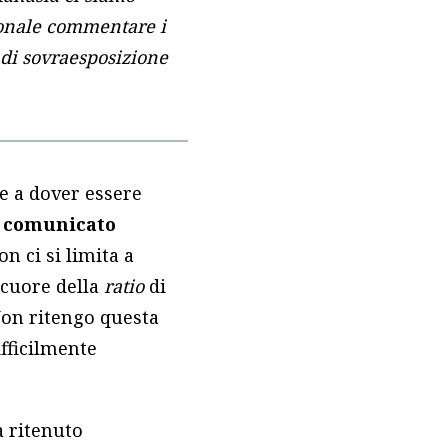
zionale commentare i
 di sovraesposizione
le a dover essere
l
comunicato
on ci si limita a
 cuore della
ratio
di
Non ritengo questa
ifficilmente
a ritenuto