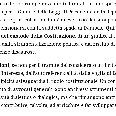
rziale con competenza molto limitata in uno spicch
 per il Giudice delle Leggi. Il Presidente della Repu
i e le particolari modalità di esercizio dei suoi pote
elazionarsi con la suddetta spada di Damocle.
Qui
 del custode della Costituzione
, di un giudice il c
a dalla strumentalizzazione politica e dal rischio d
nze disastrose.
ioni
, se non per il tramite del considerato in dirit
ll’interesse, dall’autoreferenzialità, dalla voglia di 
tipicità salvaguardia il ruolo costituzionale. Un con
nto di avvocati generali. Sono anch’essi strumenti 
ività dialettica o dialogica, ma che rimangono entro
 contribuire, talvolta, ad arricchire e far sviluppa