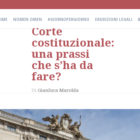
Comunicati
stampa e
IME
NOMEN OMEN
#GIORNOPERGIORNO
ERUDIZIONI LEGALI
Corte
costituzionale:
una prassi
che s’ha da
fare?
Di
Gianluca Marolda
il
16 Febbraio 2022
in
Erudizioni Legali