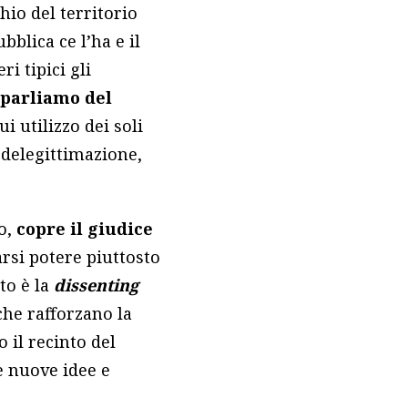
io del territorio
bblica ce l’ha e il
ri tipici gli
 parliamo del
ui utilizzo dei soli
i delegittimazione,
to,
copre il giudice
farsi potere piuttosto
to è la
dissenting
che rafforzano la
 il recinto del
re nuove idee e