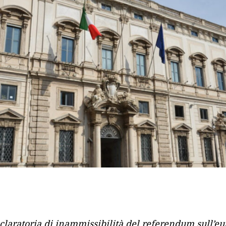
claratoria di
inammissibilità del referendum sull’eu