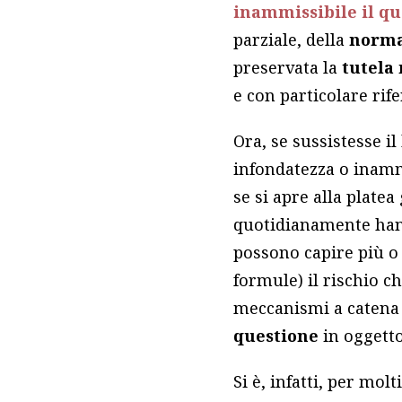
inammissibile il qu
parziale, della
norma
preservata la
tutela
e con particolare rif
Ora, se sussistesse i
infondatezza o inammi
se si apre alla platea
quotidianamente hann
possono capire più o 
formule) il rischio c
meccanismi a catena d
questione
in oggetto
Si è, infatti, per mol