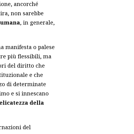
zione, ancorché
mira, non sarebbe
a umana
, in generale,
na manifesta o palese
e più flessibili, ma
ri del diritto che
ituzionale e che
zzo di determinate
simo e si innescano
elicatezza della
ernazioni del