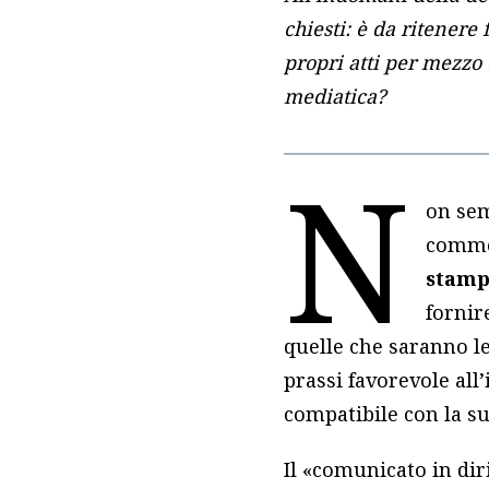
chiesti: è da ritener
propri atti per mezzo
mediatica?
N
on sem
comme
stamp
fornir
quelle che saranno l
prassi favorevole all
compatibile con la su
Il «comunicato in dir