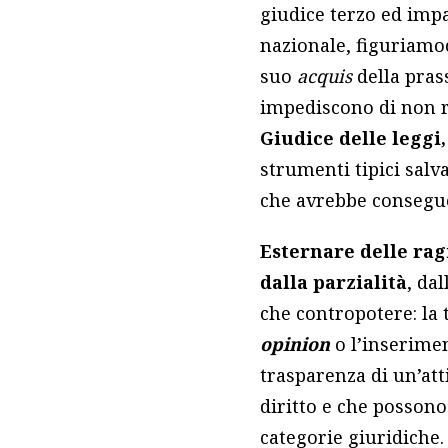
giudice terzo ed impa
nazionale, figuriamoci
suo
acquis
della prass
impediscono di non r
Giudice delle leggi,
strumenti tipici salv
che avrebbe consegue
Esternare delle rag
dalla parzialità
, da
che contropotere: la 
opinion
o l’inserime
trasparenza di un’att
diritto e che possono
categorie giuridiche.