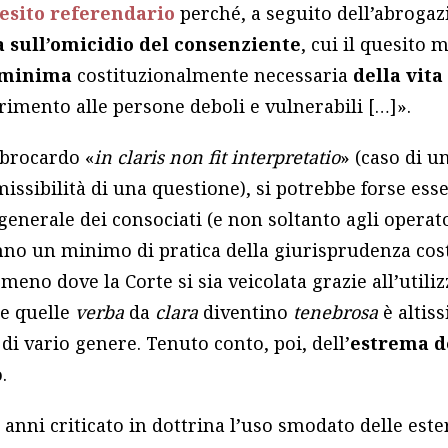
esito referendario
perché, a seguito dell’abroga
 sull’omicidio del consenziente
, cui il quesito 
 minima
costituzionalmente necessaria
della vit
erimento alle persone deboli e vulnerabili […]».
l brocardo «
in claris non fit interpretatio
» (caso di u
ssibilità di una questione), si potrebbe forse esser
 generale dei consociati (e non soltanto agli operato
o un minimo di pratica della giurisprudenza cost
meno dove la Corte si sia veicolata grazie all’utili
he quelle
verba
da
clara
diventino
tenebrosa
è altis
i vario genere. Tenuto conto, poi, dell’
estrema d
.
ti anni criticato in dottrina l’uso smodato delle est