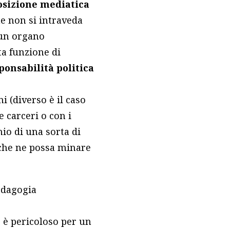
osizione mediatica
che non si intraveda
un organo
ta funzione di
ponsabilità politica
i (diverso è il caso
e carceri o con i
hio di una sorta di
o che ne possa minare
pedagogia
e è pericoloso per un