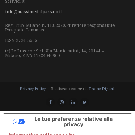
Scrivici a:
info@massimedalpassato.it
Reg. Trib. Milano n. 113/2020, direttore responsabile
Pasquale Tammaro
ISSN 2724-3656
(c) Le Lucerne S.r.l.
Via Montecatini, 14,
20144 –
Milano,
P.IVA 11224540960
Privacy Policy
- - Realizzato con ❤️ da
Trame Digitali
Le tue preferenze relative alla
privacy