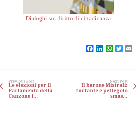
Dialoghi sul diritto di cittadinanza
Facebook
LinkedIn
WhatsAp
Twitt
E
Previous Post
Next Post
Le elezioni per il
Il barone Mistrali:
Parlamento della
furfante e pettegolo
Canzone i...
smas...