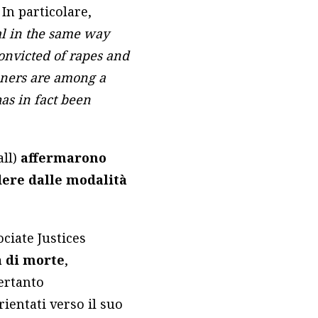
. In particolare,
al in the same way
convicted of rapes and
ioners are among a
as in fact been
ll)
affermarono
ere dalle modalità
ciate Justices
a di morte
,
ertanto
ientati verso il suo