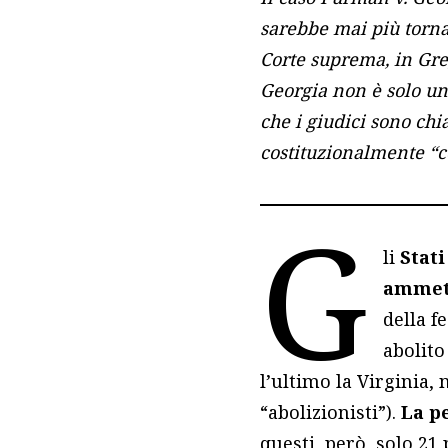
sarebbe mai più tornat
Corte suprema, in Greg
Georgia non è solo un
che i giudici sono ch
costituzionalmente “c
G
li
Stati
ammett
della f
abolito
l’ultimo la Virginia, 
“abolizionisti”).
La pe
questi, però, solo 21 