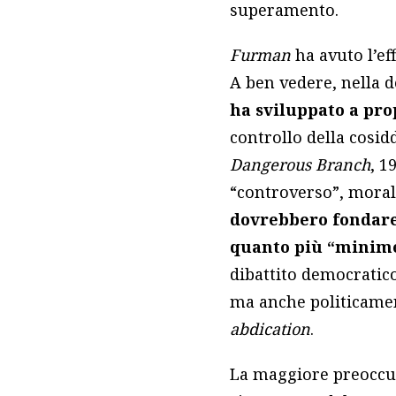
superamento.
Furman
ha avuto l’ef
A ben vedere, nella d
ha sviluppato a pro
controllo della cosid
Dangerous Branch
, 1
“controverso”, moral
dovrebbero fondare 
quanto più “minime
dibattito democratic
ma anche politicamen
abdication
.
La maggiore preoccupa