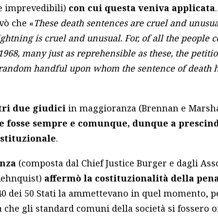
 e imprevedibili)
con cui questa veniva applicata
vò che «
These death sentences are cruel and unusu
ightning is cruel and unusual. For, of all the people 
968, many just as reprehensible as these, the petit
d random handful upon whom the sentence of death h
ltri due giudici
in maggioranza (Brennan e Marsha
te fosse sempre e comunque, dunque a prescind
ostituzionale
.
anza
(composta dal Chief Justice Burger e dagli Asso
Rehnquist)
affermò la costituzionalità della pen
0 dei 50 Stati la ammettevano in quel momento, p
 che gli standard comuni della società si fossero or