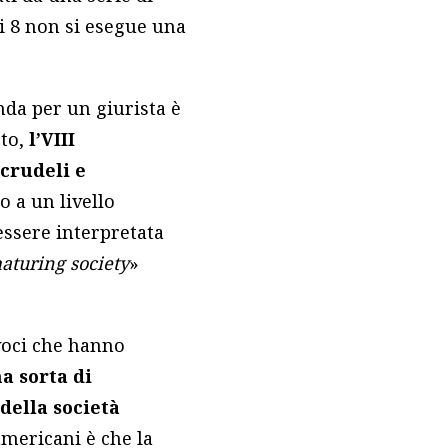
i 8 non si esegue una
enda per un giurista è
oto,
l’VIII
crudeli e
o a un livello
essere interpretata
aturing society
»
voci che hanno
a sorta di
della società
 americani è che la