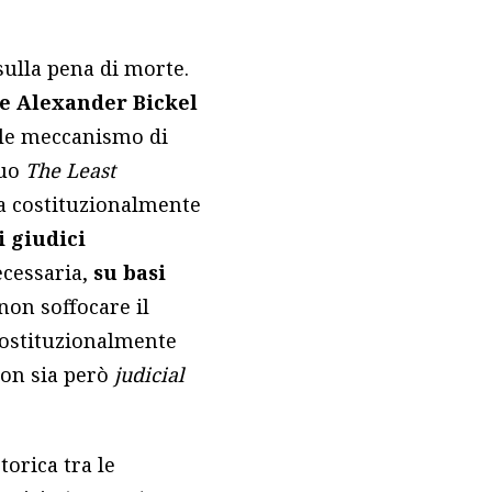
sulla pena di morte.
he Alexander Bickel
ale meccanismo di
suo
The Least
ema costituzionalmente
i giudici
ecessaria,
su basi
non soffocare il
costituzionalmente
non sia però
judicial
torica tra le