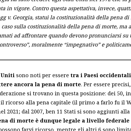
a in vigore. Contro questa aspettativa, invece, quatt
g v. Georgia, statuì la costituzionalità della pena d
 caso sulla costituzionalità della pena di morte, ma
iamati ad affrontare quando devono pronunciarsi su
ontroverso”, moralmente “impegnativo” e politicame
 Uniti
sono noti per essere
tra i Paesi occidental
ere ancora la pena di morte
. Per essere precisi,
ederazione si trovano in questa posizione: dei 50, i
 il ricorso alla pena capitale (il primo a farlo fu il 
nel 2021; dal 2007, ben 11 Stati si sono aggiunti alla 
na di morte è dunque legale a livello federale e
possono farvi ricorso, mentre gli altri 6 sono limit