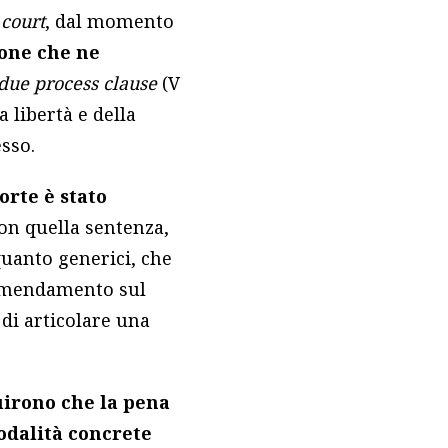
 court
, dal momento
ione che ne
due process clause
(V
libertà e della
esso.
orte è stato
Con quella sentenza,
quanto generici, che
I emendamento sul
 di articolare una
uirono che la pena
odalità concrete