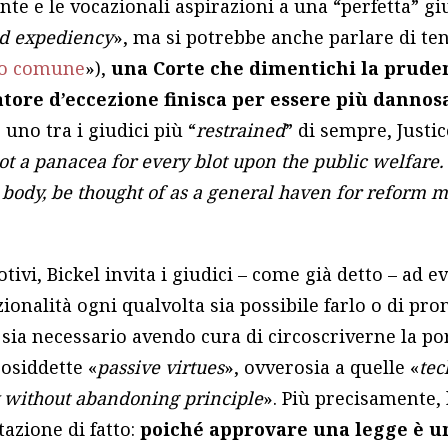
nte e le vocazionali aspirazioni a una “perfetta” giu
nd expediency
», ma si potrebbe anche parlare di ten
nso comune
»),
una Corte che dimentichi la pruden
tore d’eccezione finisca per essere più dannos
 uno tra i giudici più “
restrained
” di sempre, Justi
ot a panacea for every blot upon the public welfare. 
l body, be thought of as a general haven for reform
ivi, Bickel invita i giudici – come già detto – ad e
zionalità ogni qualvolta sia possibile farlo o di pr
e sia necessario avendo cura di circoscriverne la por
cosiddette «
passive virtues
», ovverosia a quelle «
tec
 without abandoning principle
». Più precisamente, 
azione di fatto:
poiché approvare una legge è u