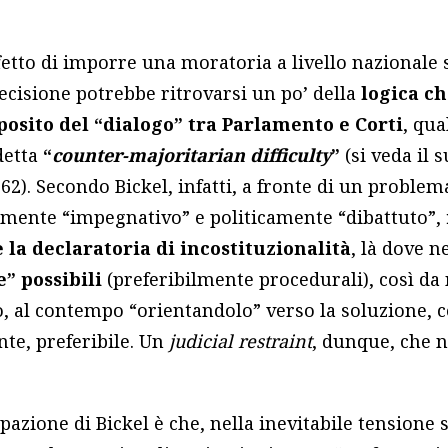
fetto di imporre una moratoria a livello nazionale 
ecisione potrebbe ritrovarsi un po’ della
logica c
posito del “dialogo” tra Parlamento e Corti
, qu
detta
“
counter-majoritarian difficulty
”
(si veda il 
962). Secondo Bickel, infatti, a fronte di un probl
mente “impegnativo” e politicamente “dibattuto”,
la declaratoria di incostituzionalità
, là dove n
” possibili
(preferibilmente procedurali), così da 
o, al contempo “orientandolo” verso la soluzione, 
te, preferibile. Un
judicial restraint
, dunque, che 
zione di Bickel è che, nella inevitabile tensione s