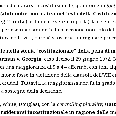
ssa dichiararsi incostituzionale, quantomeno
tout
abili indici normativi nel testo della Costituz
egittimità
(certamente senza imporla): la celebre
per esempio, ammette la privazione non solo della 
tura della vita, purché si osservi un regolare proc
 nella storia “costituzionale” della pena di m
urman v. Georgia
, caso deciso il 29 giugno 1972. 
on una maggioranza di 5 a 4 – affermò, con toni al
di morte fosse in violazione della clausola dell’VII
i crudeli. Tuttavia, la maggioranza non fu in grado
 sostegno della decisione.
, White, Douglas), con la
controlling plurality
,
stat
onsiderarsi incostituzionale in ragione delle m