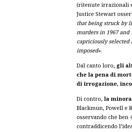
(ritenute irrazionali
Justice Stewart osser
that being struck by l
murders in 1967 and 1
capriciously selecte
imposed
».
Dal canto loro,
gli a
che la pena di mor
di irrogazione, inc
Di contro,
la minor
Blackmun, Powell e 
osservando che ben 4
contraddicendo l’idea