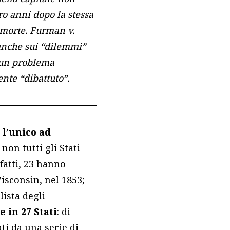
ro anni dopo la stessa
i morte. Furman v.
 anche sui “dilemmi”
 un problema
nte “dibattuto”.
i l’unico ad
 non tutti gli Stati
nfatti, 23 hanno
Wisconsin, nel 1853;
lista degli
 in 27 Stati
: di
ati da una serie di