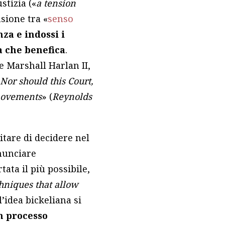
stizia («
a tension
sione tra «
senso
za e indossi i
a che benefica
.
ce Marshall Harlan II,
Nor should this Court,
 movements
» (
Reynolds
vitare di decidere nel
onunciare
tata il più possibile,
hniques that allow
l’idea bickeliana si
n processo