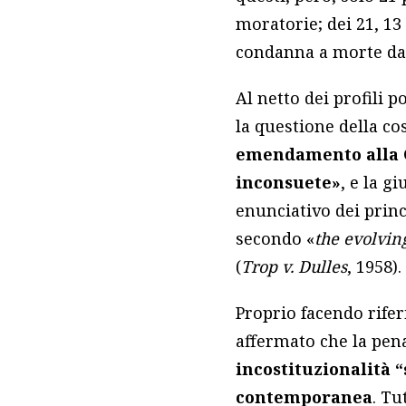
moratorie; dei 21, 13
condanna a morte da
Al netto dei profili p
la questione della c
emendamento alla Co
inconsuete»
, e la g
enunciativo dei princ
secondo «
the evolvin
(
Trop v. Dulles
, 1958).
Proprio facendo rife
affermato che la pen
incostituzionalità 
contemporanea
. Tu