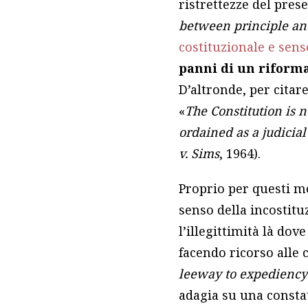
ristrettezze del prese
between principle a
costituzionale e se
panni di un riforma
D’altronde, per citare
«
The Constitution is n
ordained as a judicia
v. Sims
, 1964).
Proprio per questi mot
senso della incostitu
l’illegittimità là dov
facendo ricorso alle 
leeway to expediency
adagia su una constat