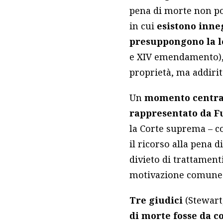
pena di morte non po
in cui
esistono inneg
presuppongono la l
e XIV emendamento), 
proprietà, ma addirit
Un
momento centrale
rappresentato da F
la Corte suprema – c
il ricorso alla pena 
divieto di trattament
motivazione comune a
Tre giudici
(Stewart
di morte fosse da c