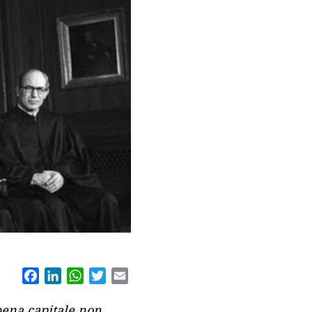
Facebook
LinkedIn
WhatsApp
Twitter
Email
 pena capitale non