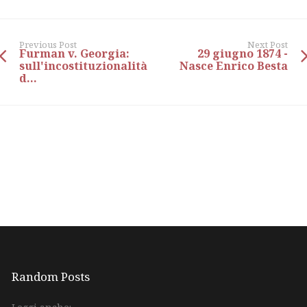
Previous Post
Next Post
Furman v. Georgia:
29 giugno 1874 -
sull'incostituzionalità
Nasce Enrico Besta
d...
Random Posts