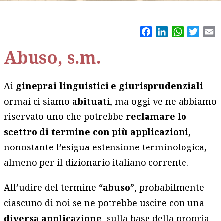
Facebook
LinkedIn
WhatsAp
Twitt
E
Abuso, s.m.
Ai
gineprai linguistici e giurisprudenziali
ormai ci siamo
abituati
, ma oggi ve ne abbiamo
riservato uno che potrebbe
reclamare lo
scettro di termine con più applicazioni
,
nonostante l’esigua estensione terminologica,
almeno per il dizionario italiano corrente.
All’udire del termine “
abuso
”, probabilmente
ciascuno di noi se ne potrebbe uscire con una
diversa
applicazione
, sulla base della propria