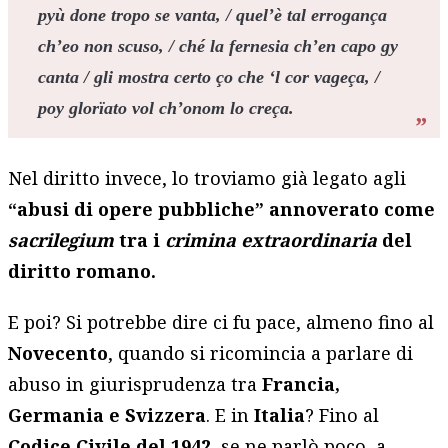
pyù done tropo se vanta, / quel’è tal errogança
ch’eo non scuso, / ché la fernesia ch’en capo gy
canta / gli mostra certo ço che ‘l cor vageça, /
poy glorïato vol ch’onom lo creça.
Nel diritto invece, lo troviamo già legato agli
“abusi di opere pubbliche” annoverato come
sacrilegium
tra i
crimina extraordinaria
del
diritto romano.
E poi? Si potrebbe dire ci fu pace, almeno fino al
Novecento
, quando si ricomincia a parlare di
abuso in giurisprudenza tra
Francia,
Germania e Svizzera
. E in
Italia
? Fino al
Codice Civile del 1942,
se ne parlò poco, a