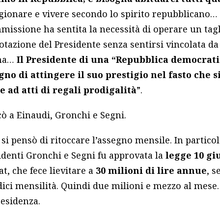
agionare e vivere secondo lo spirito repubblicano…
issione ha sentita la necessità di operare un tagl
otazione del Presidente senza sentirsi vincolata da 
ona…
Il Presidente di una “Repubblica democrati
gno di attingere il suo prestigio nel fasto che 
re ad atti di regali prodigalità
”.
ò a Einaudi, Gronchi e Segni.
 si pensò di ritoccare l’assegno mensile. In partico
esidenti Gronchi e Segni fu approvata la
legge 10 gi
, che fece lievitare a
30 milioni di lire annue
, 
ici mensilità. Quindi due milioni e mezzo al mese.
residenza.