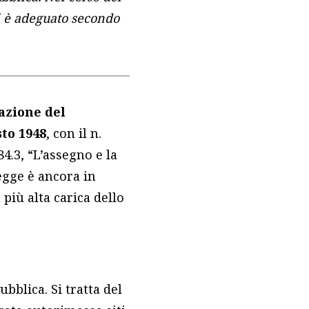
si è adeguato secondo
azione del
sto 1948
, con il n.
84.3, “L’assegno e la
egge è ancora in
più alta carica dello
bblica. Si tratta del