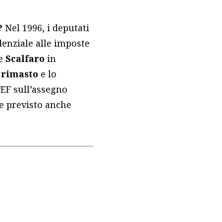
e?
Nel 1996, i deputati
denziale alle imposte
te
Scalfaro
in
è rimasto
e lo
PEF sull’assegno
me previsto anche