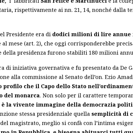
le
, i fabbricati
San Felice e Martinucci
e la colle
taria, rispettivamente ai nn. 21, 14, nonché dalla t
el Presidente era di
dodici milioni di lire annue
al mese (art. 2), che oggi corrisponderebbe preci
e della presidenza furono stabiliti 180 milioni annu
era di iniziativa governativa e fu presentato da De G
ione alla commissione al Senato dell’on. Ezio Amadeo
o profilo che il Capo dello Stato nell’ordiname
o del monarca
. Non solo per il carattere tempora
e è la vivente immagine della democrazia polit
funzione stessa presidenziale quella
semplicità di
 del magistrato, meglio si confà con l’intima esigen
amo in Repubblica, e bisogna abituarci tutti qu