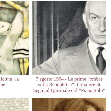
icium: la
7 agosto 1964 - Le prime “ombre
one
sulla Repubblica”: il malore di
Segni al Quirinale e il “Piano Solo”