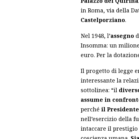
Palazzo del Quirina
in Roma, via della Da
Castelporziano
.
Nel 1948, l’
assegno
d
Insomma: un milione 
euro. Per la dotazion
Il progetto di legge 
interessante la relaz
sottolinea: “il
divers
assume in confront
perché
il President
nell’esercizio della 
intaccare il prestigio
coscienza umana.
Si