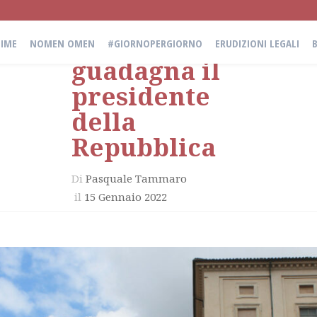
Quanto
IME
NOMEN OMEN
#GIORNOPERGIORNO
ERUDIZIONI LEGALI
guadagna il
presidente
della
Repubblica
Di
Pasquale Tammaro
il
15 Gennaio 2022
in
Erudizioni Legali