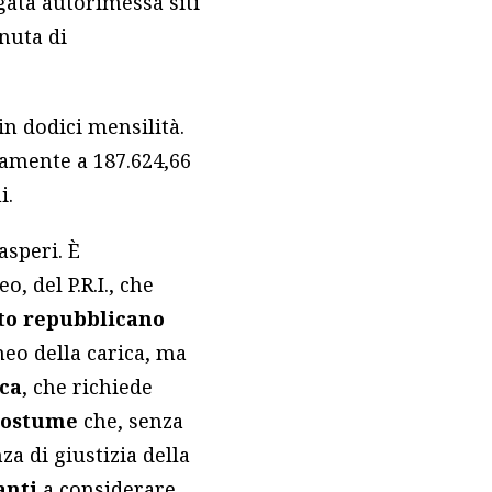
gata autorimessa siti
enuta di
in dodici mensilità.
samente a 187.624,66
i.
asperi. È
, del P.R.I., che
nto repubblicano
neo della carica, ma
ica
, che richiede
 costume
che, senza
za di giustizia della
anti
a considerare