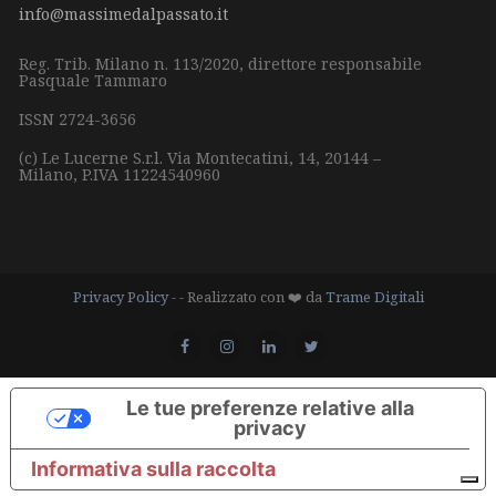
info@massimedalpassato.it
Reg. Trib. Milano n. 113/2020, direttore responsabile
Pasquale Tammaro
ISSN 2724-3656
(c) Le Lucerne S.r.l.
Via Montecatini, 14,
20144 –
Milano,
P.IVA 11224540960
Privacy Policy
- - Realizzato con ❤️ da
Trame Digitali
Le tue preferenze relative alla
privacy
Informativa sulla raccolta