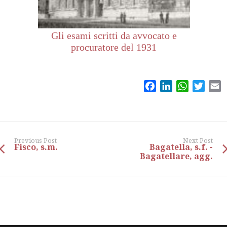
Gli esami scritti da avvocato e
procuratore del 1931
Facebook
LinkedIn
WhatsAp
Twitt
E
Previous Post
Next Post
Fisco, s.m.
Bagatella, s.f. -
Bagatellare, agg.