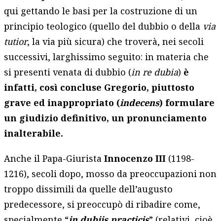
qui gettando le basi per la costruzione di un
principio teologico (quello del dubbio o della
via
tutior
, la via più sicura) che troverà, nei secoli
successivi, larghissimo seguito: in materia che
si presenti venata di dubbio (
in re dubia
)
è
infatti, così concluse Gregorio, piuttosto
grave ed inappropriato (
indecens
) formulare
un giudizio definitivo, un pronunciamento
inalterabile.
Anche il Papa-Giurista
Innocenzo III
(1198-
1216), secoli dopo, mosso da preoccupazioni non
troppo dissimili da quelle dell’augusto
predecessore, si preoccupò di ribadire come,
specialmente “
in dubiis practicis
” (relativi, cioè,