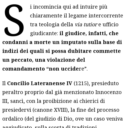
S
i incomincia qui ad intuire più
chiaramente il legame intercorrente
tra teologia della
via tutior
e ufficio
giudicante:
il giudice, infatti, che
condanni a morte un imputato sulla base di
indizi dei quali si possa dubitare commette
un peccato, una violazione del
comandamento “non uccide
re”.
Il
Concilio Lateranense IV
(1215), presieduto
peraltro proprio dal già menzionato Innocenzo
III, sancì, con la proibizione ai chierici di
presiedervi (canone XVIII), la fine del processo
ordalico (del giudizio di Dio, ove un caso veniva
aggiudicato, sulla scorta di tradizioni