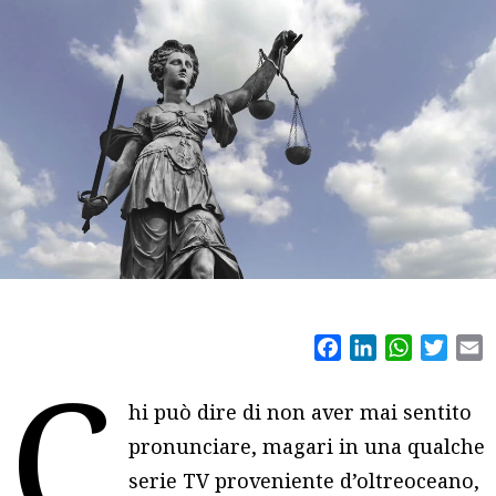
Facebook
LinkedIn
WhatsAp
Twitt
E
C
hi può dire di non aver mai sentito
pronunciare, magari in una qualche
serie TV proveniente d’oltreoceano,