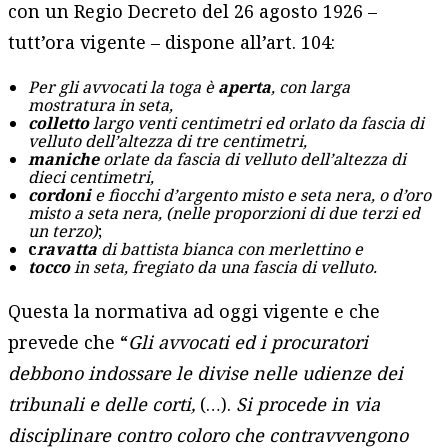
con un Regio Decreto del 26 agosto 1926 –
tutt’ora vigente – dispone all’art. 104:
Per gli avvocati la toga è
aperta
, con larga
mostratura in seta,
colletto
largo venti centimetri ed orlato da fascia di
velluto dell’altezza di tre centimetri,
maniche
orlate da fascia di velluto dell’altezza di
dieci centimetri,
cordoni
e fiocchi d’argento misto e seta nera, o d’oro
misto a seta nera, (nelle proporzioni di due terzi ed
un terzo)
;
c
ravatta
di battista bianca con merlettino e
tocco
in seta, fregiato da una fascia di velluto.
Questa la normativa ad oggi vigente e che
prevede che “
Gli avvocati ed i procuratori
debbono indossare le divise nelle udienze dei
tribunali e delle corti,
(…).
Si procede in via
disciplinare contro coloro che contravvengono