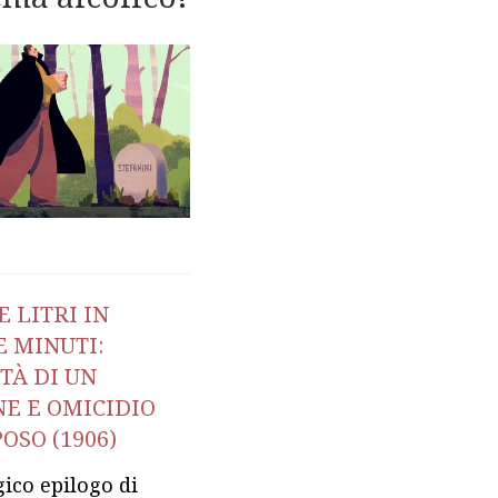
RE LITRI IN
1. L’ALCOLISMO È
 MINUTI:
UN PERICOLO PER
TÀ DI UN
L’ITALIA? (1909)
E E OMICIDIO
Piccola recensione di
OSO (1906)
apparsa di una rivista
agico epilogo di
giuridica del 1909 di