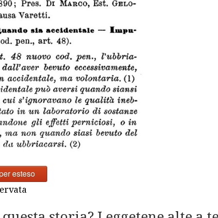
per esteso
ervata
 questa storia? Leggetene alte a t