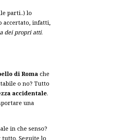
 parti..) lo
 accertato, infatti,
 dei propri atti
.
pello di Roma
che
utabile o no? Tutto
zza accidentale
.
mportare una
ale in che senso?
 tutto. Seguite lo