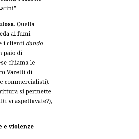
atini”
ulosa
. Quella
reda ai fumi
 i clienti
dando
n paio di
bese chiama le
o Varetti di
e commercialisti).
rittura si permette
lti vi aspettavate?),
e e violenze