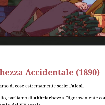
hezza Accidentale (1890)
iamo di cose estremamente serie: l’
alcol.
lio, parliamo di
ubbriachezza.
Rigorosamente con
amici del XIX secolo.