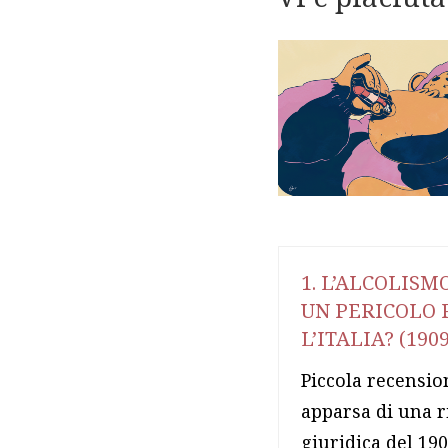
5. TRE LITRI IN
1. L’ALCOLISM
NOVE MINUTI:
UN PERICOLO 
VANITÀ DI UN
L’ITALIA? (1909
BEONE E OMICIDIO
Piccola recensio
COLPOSO (1906)
apparsa di una r
Il tragico epilogo di
giuridica del 190