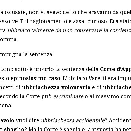
a (scusate, non vi avevo detto che eravamo da quelle
 assolve. E il ragionamento è assai curioso. Era stato
era
ubbriaco
talmente da non conservare la coscienza
nsomma.
e impugna la sentenza.
tiamo sotto è proprio la sentenza della
Corte d’Ap
esto
spinosissimo caso
. L’ubriaco Varetti era imp
ncetti di
ubbriachezza volontaria
e di
ubbriache
secondo la Corte può
escriminare
o al massimo co
pena.
iavolo vuol dire
ubbriachezza accidentale
? Accident
er
sbaglio
? Ma la Corte è saggia e la risposta ha per