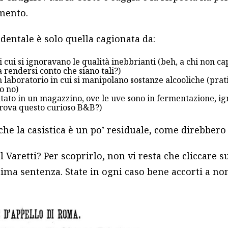
mento.
dentale è solo quella cagionata da:
i cui si ignoravano le qualità inebbrianti (beh, a chi non c
a rendersi conto che siano tali?)
un laboratorio in cui si manipolano sostanze alcooliche (pr
o no)
tato in un magazzino, ove le uve sono in fermentazione, ig
 trova questo curioso B&B?)
e la casistica è un po’ residuale, come direbbero i 
l Varetti? Per scoprirlo, non vi resta che cliccare su
ima sentenza. State in ogni caso bene accorti a no