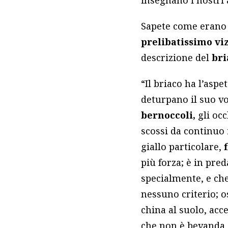
Sapete come erano d
prelibatissimo vi
descrizione del
bri
“Il briaco ha l’aspe
deturpano il suo vo
bernoccoli,
gli occ
scossi da continuo
giallo particolare,
più forza; è in pre
specialmente, e ch
nessuno criterio; o
china al suolo, acce
che non è bevanda, 