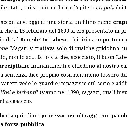
ile stato, cui si può applicare l’epiteto
crapula
dei L
raccontarvi oggi di una storia un filino meno
crap
ti
che il 15 febbraio del 1890 si era presentato in p
io di tal
Benedetto Labese
. Lì inizia a importunare
one
. Magari si trattava solo di qualche gridolino, u
hio, non lo so… fatto sta che, scocciato, il buon La
precipitano
immantinenti e chiedono al nostro car
la sentenza dice proprio così, nemmeno fossero du
retti vede le guardie impazzisce sul serio e addi
ifosi e birbanti
” (siamo nel 1890, ragazzi, quali insu
ni a casaccio.
i becca quindi un
processo per oltraggi con parol
la forza pubblica
.