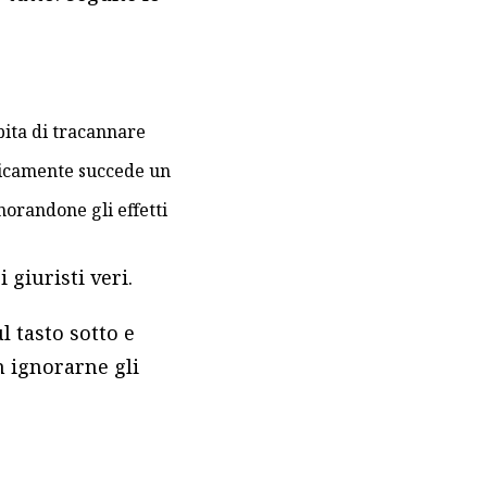
apita di tracannare
aticamente succede un
norandone gli effetti
giuristi veri.
l tasto sotto e
n ignorarne gli