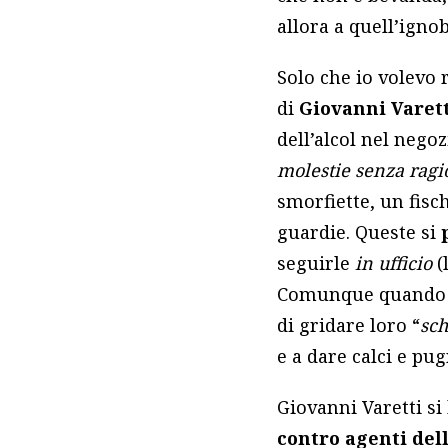
allora a quell’ignob
Solo che io volevo 
di
Giovanni Varet
dell’alcol nel negoz
molestie senza ragi
smorfiette, un fisc
guardie. Queste si
seguirle
in ufficio
(
Comunque quando Va
di gridare loro “
sch
e a dare calci e pug
Giovanni Varetti s
contro agenti del