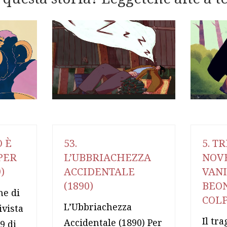
O È
53.
5. T
PER
L’UBBRIACHEZZA
NOVE
)
ACCIDENTALE
VANI
(1890)
BEON
ne di
COLP
L’Ubbriachezza
ivista
Il tr
Accidentale (1890) Per
9 di