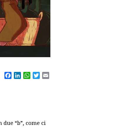
Facebook
LinkedIn
WhatsApp
Twitter
Email
 due “b”, come ci