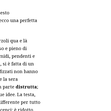
uesto
 ecco una perfetta
zoli qua e là
so e pieno di
umidi, pendenti e
 si è fatta di un
ofizzati non hanno
e la sera
n parte
distrutta
;
e idee. La testa,
ifferente per tutto
cenci; è ridotto