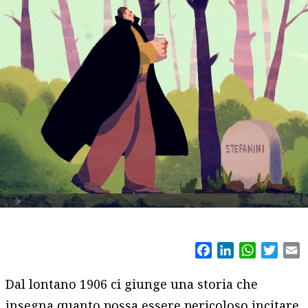
Facebook
LinkedIn
WhatsAp
Twitt
E
Dal lontano 1906 ci giunge una storia che
insegna quanto possa essere pericoloso incitare