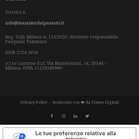
Scrivici a:
info@massimedalpassato.it
Reg. Trib. Milano n. 113/2020, direttore responsabile
Pasquale Tammaro
ISSN 2724-3656
(c) Le Lucerne S.r.l.
Via Montecatini, 14,
20144 –
Milano,
P.IVA 11224540960
Privacy Policy
- - Realizzato con ❤️ da
Trame Digitali
Le tue preferenze relative alla
privacy