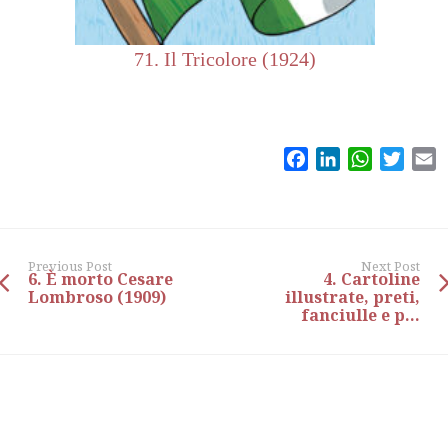
71. Il Tricolore (1924)
Facebook
LinkedIn
WhatsAp
Twitt
E
Previous Post
Next Post
6. È morto Cesare
4. Cartoline
Lombroso (1909)
illustrate, preti,
fanciulle e p...