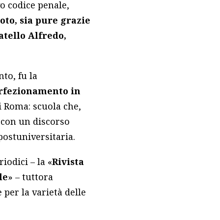
o codice penale,
oto, sia pure grazie
atello Alfredo,
to, fu la
erfezionamento in
di Roma: scuola che,
a con un discorso
postuniversitaria.
iodici – la «
Rivista
le
» – tuttora
e per la varietà delle