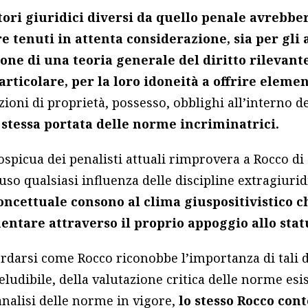
ttori giuridici diversi da quello penale avrebb
 tenuti in attenta considerazione, sia per gli 
zione di una teoria generale del diritto rilevan
particolare, per la loro idoneità a offrire eleme
ozioni di proprietà, possesso, obblighi all’interno de
a stessa portata delle norme incriminatrici.
ospicua dei penalisti attuali rimprovera a Rocco di
so qualsiasi influenza delle discipline extragiuri
ncettuale consono al clima giuspositivistico ch
entare attraverso il proprio appoggio allo sta
darsi come Rocco riconobbe l’importanza di tali di
ludibile, della valutazione critica delle norme esist
 analisi delle norme in vigore,
lo stesso Rocco cont