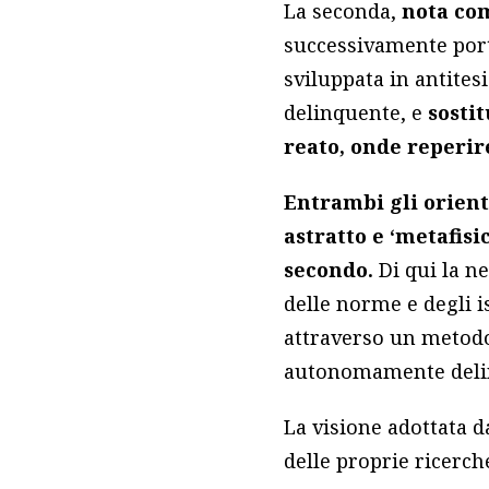
La seconda,
nota c
successivamente porta
sviluppata in antitesi
delinquente, e
sostit
reato, onde reperir
Entrambi gli orient
astratto e ‘metafis
secondo.
Di qui la n
delle norme e degli i
attraverso un metodo 
autonomamente delin
La visione adottata d
delle proprie ricerch