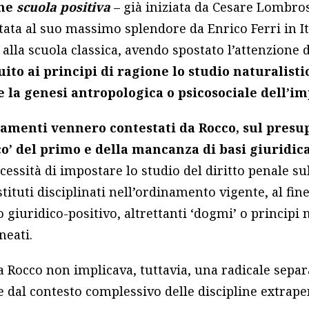
ome
scuola positiva
– già iniziata da Cesare Lombros
ta al suo massimo splendore da Enrico Ferri in Ita
 alla scuola classica, avendo spostato l’attenzione d
uito ai principi di ragione lo studio naturalisti
e la genesi antropologica o psicosociale dell’i
amenti vennero contestati da Rocco, sul presu
ico’ del primo e della mancanza di basi giuridi
ecessità di impostare lo studio del diritto penale su
stituti disciplinati nell’ordinamento vigente, al fin
giuridico-positivo, altrettanti ‘dogmi’ o principi
eati.
a Rocco non implicava, tuttavia, una radicale separ
e dal contesto complessivo delle discipline extrape