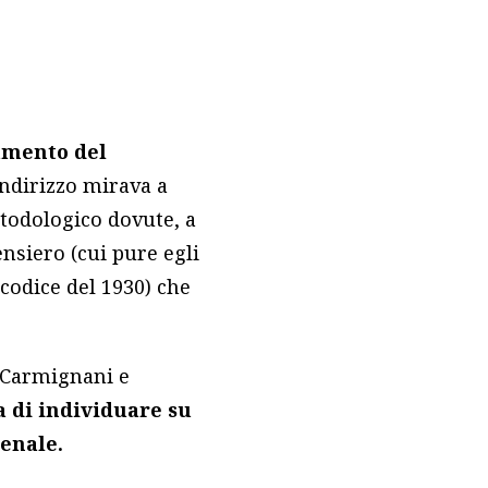
amento del
indirizzo mirava a
etodologico dovute, a
ensiero (cui pure egli
 codice del 1930) che
i Carmignani e
a di individuare su
penale.