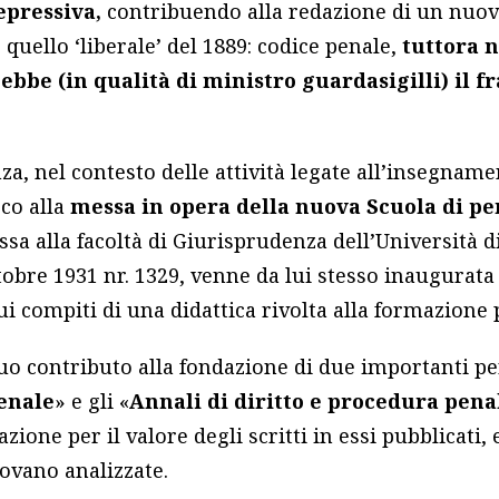
epressiva,
contribuendo alla redazione di un nuov
 quello ‘liberale’ del 1889: codice penale,
tuttora n
 ebbe (in qualità di ministro guardasigilli) il fr
a, nel contesto delle attività legate all’insegnamen
cco alla
messa in opera della nuova Scuola di p
ssa alla facoltà di Giurisprudenza dell’Università 
 ottobre 1931 nr. 1329, venne da lui stesso inaugurat
sui compiti di una didattica rivolta alla formazione 
 suo contributo alla fondazione di due importanti per
penale
» e gli «
Annali di diritto e procedura pena
zione per il valore degli scritti in essi pubblicati, 
rovano analizzate.