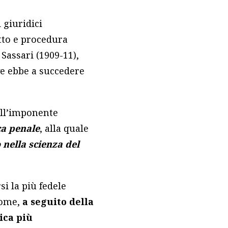
 giuridici
itto e procedura
 Sassari (1909-11),
ve ebbe a succedere
ell’imponente
ica penale
, alla quale
 nella scienza del
i la più fedele
come,
a seguito della
ica più