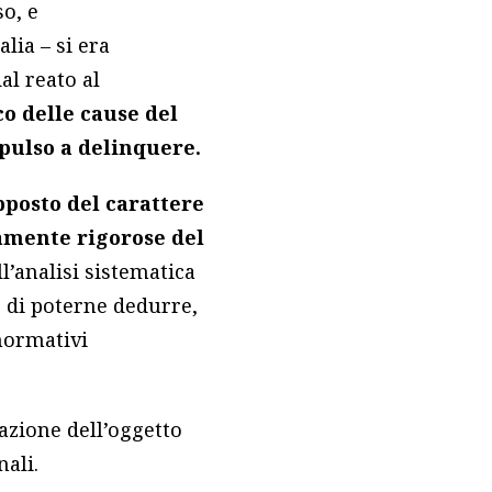
o, e
lia – si era
al reato al
co delle cause del
mpulso a delinquere.
pposto del carattere
camente rigorose del
ll’analisi sistematica
e di poterne dedurre,
 normativi
azione dell’oggetto
nali.