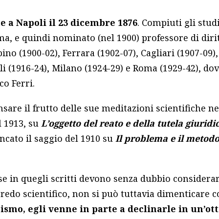
 a Napoli il 23 dicembre 1876
. Compiuti gli studi
ma, e quindi nominato (nel 1900) professore di dir
no (1900-02), Ferrara (1902-07), Cagliari (1907-09),
li (1916-24), Milano (1924-29) e Roma (1929-42), do
co Ferri.
are il frutto delle sue meditazioni scientifiche n
l 1913, su
L’oggetto del reato e della tutela giurid
ancato il saggio del 1910 su
Il problema e il metodo
se in quegli scritti devono senza dubbio considerars
credo scientifico, non si può tuttavia dimenticare 
ismo, egli venne in parte a declinarle in un’ott