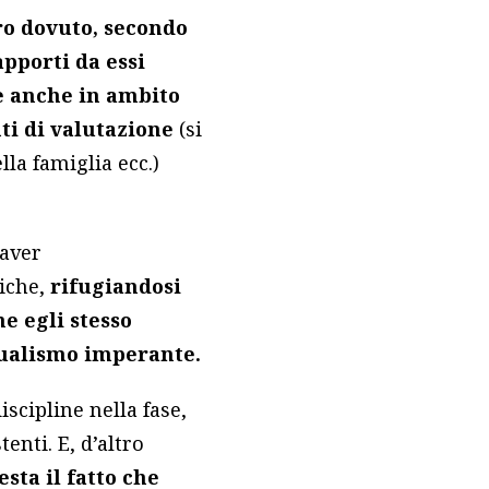
ero dovuto, secondo
apporti da essi
te anche in ambito
nti di valutazione
(si
lla famiglia ecc.)
 aver
diche,
rifugiandosi
e egli stesso
tualismo imperante.
scipline nella fase,
enti. E, d’altro
esta il fatto che