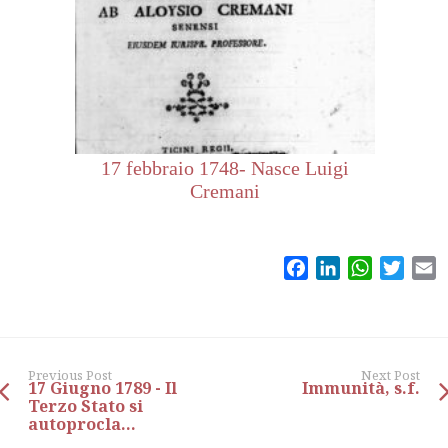
17 febbraio 1748- Nasce Luigi
Cremani
Facebook
LinkedIn
WhatsAp
Twitt
E
Previous Post
Next Post
17 Giugno 1789 - Il
Immunità, s.f.
Terzo Stato si
autoprocla...