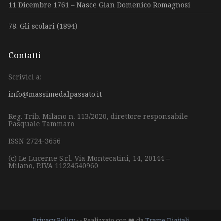
11 Dicembre 1761 – Nasce Gian Domenico Romagnosi
78. Gli scolari (1894)
Contatti
Scrivici a:
info@massimedalpassato.it
Reg. Trib. Milano n. 113/2020, direttore responsabile
Pasquale Tammaro
ISSN 2724-3656
(c) Le Lucerne S.r.l.
Via Montecatini, 14,
20144 –
Milano,
P.IVA 11224540960
Privacy Policy
- - Realizzato con ❤️ da
Trame Digitali