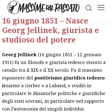
Facebook
LinkedIn
WhatsAp
Twitt
E
16 giugno 1851 – Nasce
Georg Jellinek, giurista e
studioso del potere
Georg Jellinek
(16 giugno 1851 – 12 gennaio
1911) fu un filosofo e giurista tedesco vissuto a
cavallo tra il XIX e il XX secolo. Fu il massimo
esponente del
positivismo giuridico tedesco
i
nsieme a Gerber e a Laband, e studiò in
particolare le dinamiche politiche e giuridiche
degli stati sovrani, in particolare nel rapporto
con l’autonomia dei singoli individui.