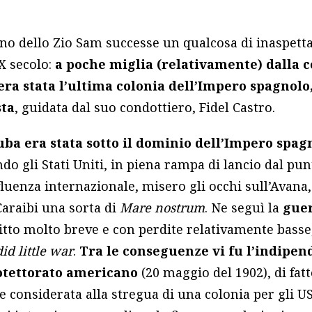
ino dello Zio Sam successe un qualcosa di inaspettat
X secolo:
a poche miglia (relativamente) dalla c
era stata l’ultima colonia dell’Impero spagnol
ta
, guidata dal suo condottiero, Fidel Castro.
uba era stata sotto il dominio dell’Impero spag
ndo gli Stati Uniti, in piena rampa di lancio dal pun
fluenza internazionale, misero gli occhi sull’Avana, 
Caraibi una sorta di
Mare nostrum
. Ne seguì la
guer
litto molto breve e con perdite relativamente basse
id little war
.
Tra le conseguenze vi fu l’indipen
otettorato americano
(20 maggio del 1902), di fatt
considerata alla stregua di una colonia per gli USA