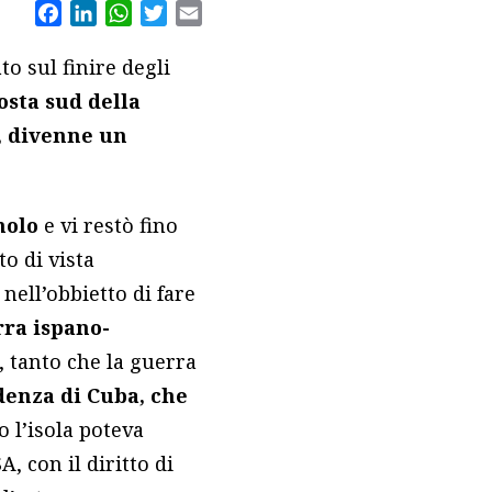
Facebook
LinkedIn
WhatsApp
Twitter
Email
o sul finire degli
osta sud della
o, divenne un
nolo
e vi restò fino
to di vista
nell’obbietto di fare
ra ispano-
, tanto che la guerra
denza di Cuba, che
o l’isola poteva
, con il diritto di