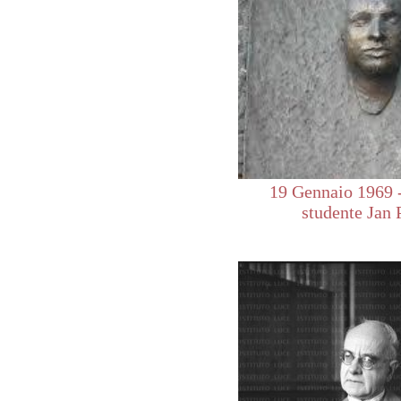
19 Gennaio 1969 
studente Jan 