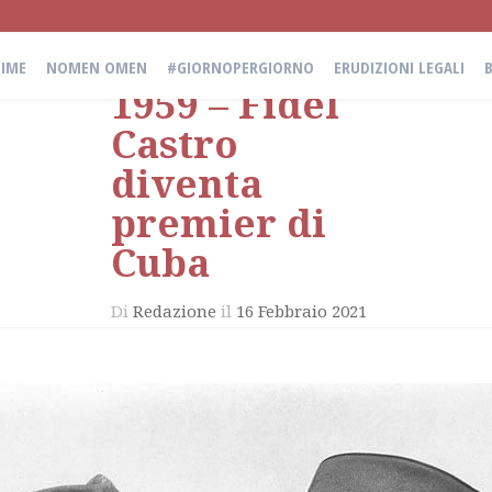
16 febbraio
IME
NOMEN OMEN
#GIORNOPERGIORNO
ERUDIZIONI LEGALI
1959 – Fidel
Castro
diventa
premier di
Cuba
Di
Redazione
il
16 Febbraio 2021
in
giornopergiorno