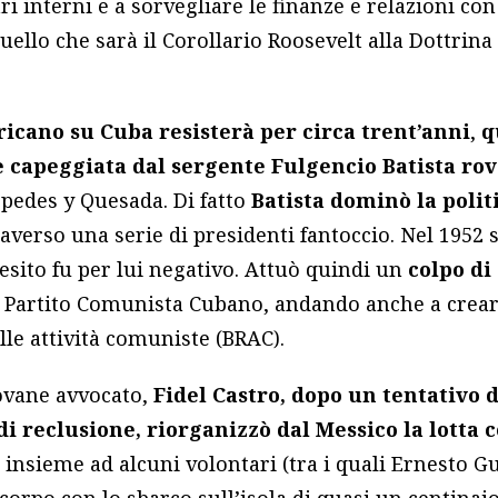
ri interni e a sorvegliare le finanze e relazioni con 
ello che sarà il Corollario Roosevelt alla Dottrin
ricano su Cuba resisterà per circa trent’anni
,
q
e capeggiata dal sergente Fulgencio Batista rov
pedes y Quesada. Di fatto
Batista dominò la polit
raverso una serie di presidenti fantoccio. Nel 1952 
’esito fu per lui negativo. Attuò quindi un
colpo di
il Partito Comunista Cubano, andando anche a crear
lle attività comuniste (BRAC).
ovane avvocato,
Fidel Castro, dopo un tentativo d
i reclusione, riorganizzò dal Messico la lotta c
, insieme ad alcuni volontari (tra i quali Ernesto G