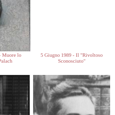
- Muore lo
5 Giugno 1989 - Il "Rivoltoso
Palach
Sconosciuto"