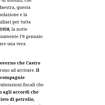
o di uomini, che
Maestra, questa
polazione e la
iliari per tutta
 1958
, la notte
cisamente l’8 gennaio
rare una vera
 governo che Castro
arono ad arrivare.
Il
e compagnie
alutazioni fiscali che
o agli accordi che
isto di petrolio
,