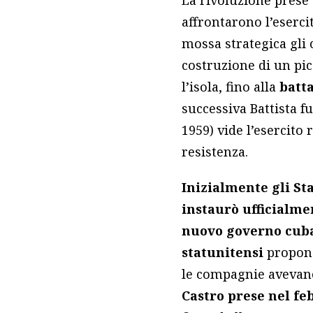
La rivoluzione prese 
affrontarono l’eserci
mossa strategica gli 
costruzione di un picc
l’isola, fino alla
batta
successiva Battista f
1959) vide l’esercito
resistenza.
Inizialmente gli St
instaurò ufficialme
nuovo governo cuba
statunitensi
proponen
le compagnie avevano
Castro prese nel feb