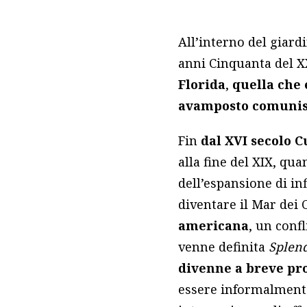
All’interno del giard
anni Cinquanta del X
Florida
,
quella che 
avamposto comunis
Fin
dal XVI secolo C
alla fine del XIX, qua
dell’espansione di in
diventare il Mar dei 
americana
, un conf
venne definita
Splend
divenne a breve pr
essere informalmente 