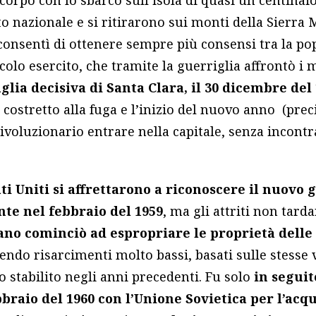
corpo con lo sbarco sull’isola di quasi un centinai
to nazionale e si ritirarono sui monti della Sierra 
consentì di ottenere sempre più consensi tra la po
olo esercito, che tramite la guerriglia affrontò i m
glia decisiva di Santa Clara, il 30 dicembre del
u costretto alla fuga e l’inizio del nuovo anno (pre
 rivoluzionario entrare nella capitale, senza incont
ati Uniti si affrettarono a riconoscere il nuovo
nte nel febbraio del 1959
, ma gli attriti non tard
no cominciò ad espropriare le proprietà dell
do risarcimenti molto bassi, basati sulle stesse v
 stabilito negli anni precedenti. Fu solo
in seguit
braio del 1960 con l’Unione Sovietica per l’acqu