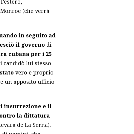
l’estero,
a Monroe (che verrà
uando in seguito ad
esciò il governo
di
ica cubana per i 25
si candidò lui stesso
 stato
vero e proprio
e un apposito ufficio
i insurrezione e il
ontro la dittatura
uevara de La Serna).