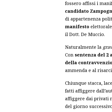
fossero affissi i mani
candidato Zampog
di appartenenza polit
manifesto
elettorale
il Dott. De Muccio.
Naturalmente la
gra
Con
sentenza del 2 
della contravvenzion
ammenda e al risarcim
Chiunque stacca, lace
fatti affiggere dall’a
affiggere dai privati
del giorno successivo 