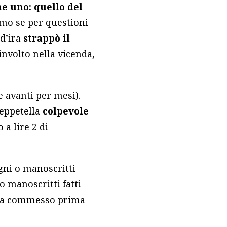
e uno: quello del
amo se per questioni
 d’ira
strappò il
nvolto nella vicenda,
e avanti per mesi).
Zeppetella
colpevole
a lire 2 di
egni o manoscritti
 o manoscritti fatti
o sia commesso prima