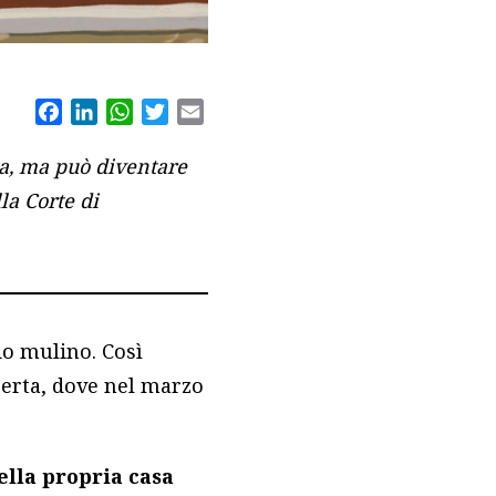
Facebook
LinkedIn
WhatsApp
Twitter
Email
a,
ma può diventare
la Corte di
rio mulino. Così
aserta, dove nel marzo
ella propria casa