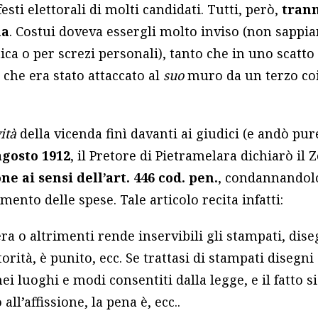
festi elettorali di molti candidati. Tutti, però,
trann
na
. Costui doveva essergli molto inviso (non sappi
ica o per screzi personali), tanto che in uno scatto
 che era stato attaccato al
suo
muro da un terzo coi
vità
della vicenda finì davanti ai giudici (e andò pur
agosto 1912
, il Pretore di Pietramelara dichiarò il 
e ai sensi dell’art. 446 cod. pen.
, condannandolo 
ento delle spese. Tale articolo recita infatti:
ra o altrimenti rende inservibili gli stampati, dis
utorità, è punito, ecc. Se trattasi di stampati disegni
 nei luoghi e modi consentiti dalla legge, e il fatt
all’affissione, la pena è, ecc..