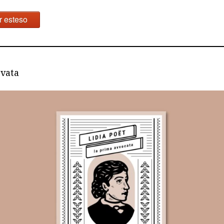
r esteso
rvata