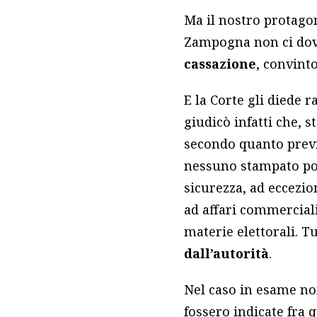
Ma il nostro protagon
Zampogna non ci dove
cassazione
, convinto
E la
Corte gli diede 
giudicò infatti che, s
secondo quanto previ
nessuno stampato pote
sicurezza, ad eccezio
ad affari commerciali,
materie elettorali. T
dall’autorità
.
Nel caso in esame non
fossero indicate fra q