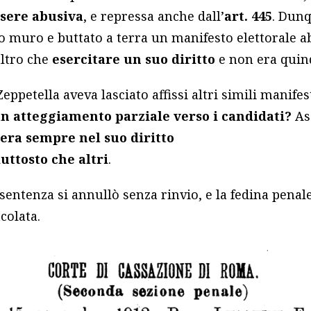
ssere abusiva
, e repressa anche dall’
art.
445
. Dunq
o muro e buttato a terra un manifesto elettorale a
altro che
esercitare un suo diritto
e non era quind
eppetella aveva lasciato affissi altri simili manifes
n atteggiamento parziale verso i candidati?
As
,
era sempre nel suo diritto
uttosto che altri
.
 sentenza si annullò senza rinvio, e la fedina penal
colata.