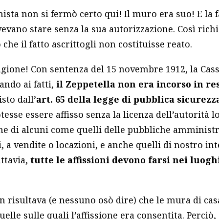
ista non si fermò certo qui! Il muro era suo! E la f
vano stare senza la sua autorizzazione. Così rich
 che il fatto ascrittogli non costituisse reato.
ragione! Con sentenza del 15 novembre 1912, la Ca
tando ai fatti,
il Zeppetella non era incorso in r
sto dall’
art. 65 della legge di pubblica sicurezz
sse essere affisso senza la licenza dell’autorità l
ne di alcuni come quelli delle pubbliche amministra
 a vendite o locazioni, e anche quelli di nostro int
uttavia,
tutte le affissioni devono farsi nei luogh
 risultava (e nessuno osò dire) che le mura di cas
uelle sulle quali l’affissione era consentita. Perciò,