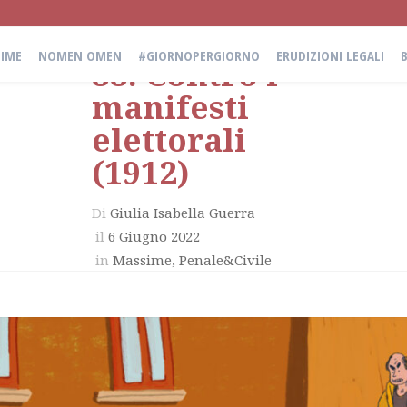
IME
NOMEN OMEN
#GIORNOPERGIORNO
ERUDIZIONI LEGALI
88. Contro i
manifesti
elettorali
(1912)
Di
Giulia Isabella Guerra
il
6 Giugno 2022
in
Massime
,
Penale&Civile