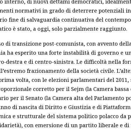
no interno, di nuovi dettami democratici, idealment
menti normativi in grado di deterrere potenziali in
mario fine di salvaguardia continuativa del contem
tico è stato, a oggi, solo parzialmente raggiunto.
so di transizione post-comunista, con avvento della
nia ha esperito una forte instabilità di governo e u
ro-destra e di centro-sinistra. Le difficoltà nella f
ll’estremo frazionamento della società civile. L’al
rima volta, con le elezioni parlamentari del 2011, 
roporzionale corretto per il Sejm (la Camera bassa
rio per il Senato (la Camera alta del Parlamento p
nno di nascita di Diritto e Giustizia e di Piattaform
mica e strutturale del sistema politico polacco da 
idarietà), con emersione di un partito liberale e di