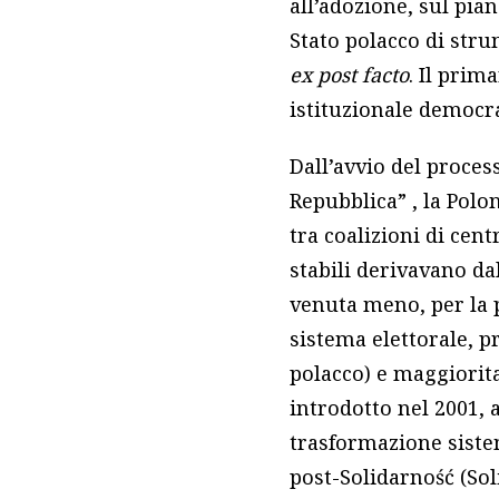
all’adozione, sul pia
Stato polacco di stru
ex post facto
. Il pri
istituzionale democra
Dall’avvio del proces
Repubblica” , la Polo
tra coalizioni di cent
stabili derivavano da
venuta meno, per la p
sistema elettorale, p
polacco) e maggiorita
introdotto nel 2001, a
trasformazione siste
post-Solidarność (Sol