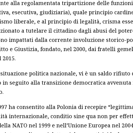
te alla regolamentata tripartizione delle funzion
ativa, esecutiva, giudiziaria), quale principio cardin
ismo liberale, e al principio di legalità, crisma esse
zionato a tutelare il cittadino dagli abusi del poter
ono impattati dalla corrente involuzione storico-pol
itto e Giustizia, fondato, nel 2000, dai fratelli gemel
l 2015.
 situazione politica nazionale, vi è un saldo rifiuto
in seguito alla transizione democratica avvenuta 
o.
997 ha consentito alla Polonia di recepire “legitti
tà internazionale, conditio sine qua non per effet
 della NATO nel 1999 e nell’Unione Europea nel 200