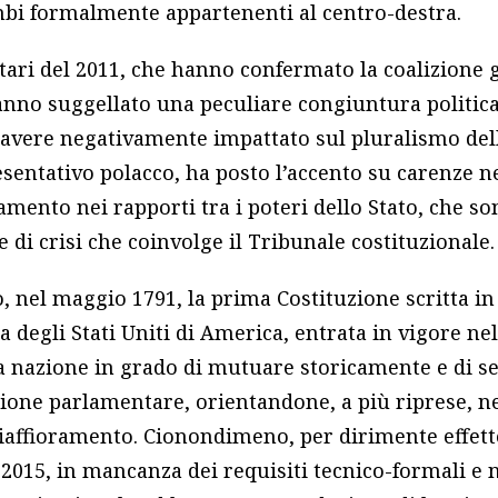
bi formalmente appartenenti al centro-destra.
tari del 2011, che hanno confermato la coalizione 
anno suggellato una peculiare congiuntura politica
vere negativamente impattato sul pluralismo dell
esentativo polacco, ha posto l’accento su carenze 
iamento nei rapporti tra i poteri dello Stato, che so
e di crisi che coinvolge il Tribunale costituzionale.
, nel maggio 1791, la prima Costituzione scritta in
 degli Stati Uniti di America, entrata in vigore nel 
a nazione in grado di mutuare storicamente e di 
ione parlamentare, orientandone, a più riprese, ne
iaffioramento. Cionondimeno, per dirimente effetto
 2015, in mancanza dei requisiti tecnico-formali e 