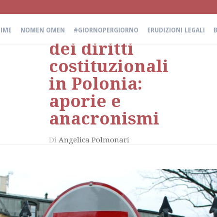
La
violazione
IME
NOMEN OMEN
#GIORNOPERGIORNO
ERUDIZIONI LEGALI
dei diritti
costituzionali
in Polonia:
aporie e
anacronismi
Di
Angelica Polmonari
il
29 Gennaio 2021
in
Erudizioni Legali