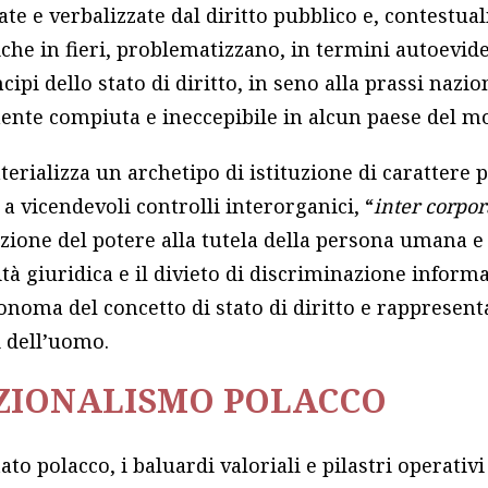
e e verbalizzate dal diritto pubblico e, contestua
che in fieri, problematizzano, in termini autoevid
cipi dello stato di diritto, in seno alla prassi nazion
mente compiuta e ineccepibile in alcun paese del m
terializza un archetipo di istituzione di carattere po
a vicendevoli controlli interorganici, “
inter corpor
ione del potere alla tutela della persona umana e d
ità giuridica e il divieto di discriminazione info
oma del concetto di stato di diritto e rappresent
ti dell’uomo.
UZIONALISMO POLACCO
ato polacco, i baluardi valoriali e pilastri operativi