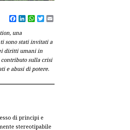
Facebook
LinkedIn
WhatsApp
Twitter
Email
tion, una
i sono stati invitati a
ei diritti umani in
contributo sulla crisi
ati e abusi di potere.
sso di principi e
mente stereotipabile