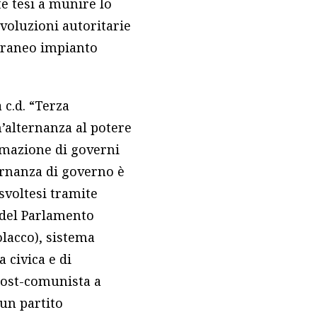
e tesi a munire lo
voluzioni autoritarie
poraneo impianto
 c.d. “Terza
n’alternanza al potere
ormazione di governi
ternanza di governo è
svoltesi tramite
 del Parlamento
olacco), sistema
a civica e di
post-comunista a
 un partito