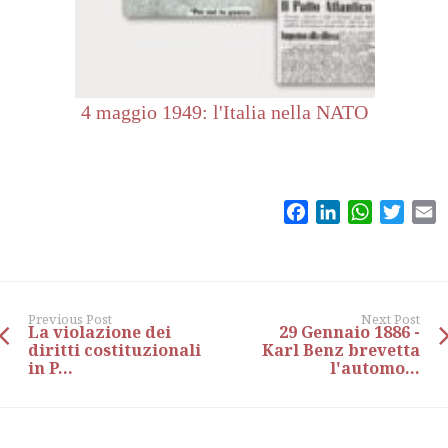
4 maggio 1949: l'Italia nella NATO
Facebook
LinkedIn
WhatsAp
Twitt
E
Previous Post
Next Post
La violazione dei
29 Gennaio 1886 -
diritti costituzionali
Karl Benz brevetta
in P...
l'automo...