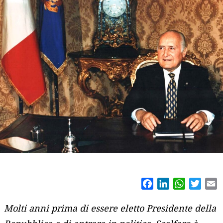
Facebook
LinkedIn
WhatsAp
Twitt
E
Molti anni prima di essere eletto Presidente della