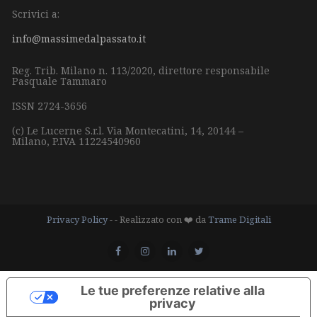
Scrivici a:
info@massimedalpassato.it
Reg. Trib. Milano n. 113/2020, direttore responsabile
Pasquale Tammaro
ISSN 2724-3656
(c) Le Lucerne S.r.l.
Via Montecatini, 14,
20144 –
Milano,
P.IVA 11224540960
Privacy Policy
- - Realizzato con ❤️ da
Trame Digitali
Le tue preferenze relative alla
privacy