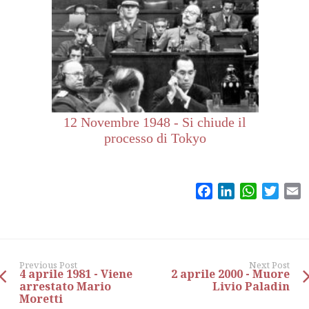
12 Novembre 1948 - Si chiude il
processo di Tokyo
Facebook
LinkedIn
WhatsAp
Twitt
E
Previous Post
Next Post
4 aprile 1981 - Viene
2 aprile 2000 - Muore
arrestato Mario
Livio Paladin
Moretti