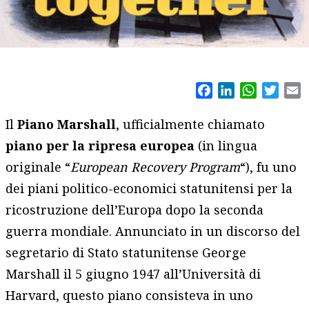
Facebook
LinkedIn
WhatsAp
Twitt
E
Il
Piano Marshall
, ufficialmente chiamato
piano per la ripresa europea
(in lingua
originale “
European Recovery Program
“), fu uno
dei piani politico-economici statunitensi per la
ricostruzione dell’Europa dopo la seconda
guerra mondiale. Annunciato in un discorso del
segretario di Stato statunitense George
Marshall il 5 giugno 1947 all’Università di
Harvard, questo piano consisteva in uno