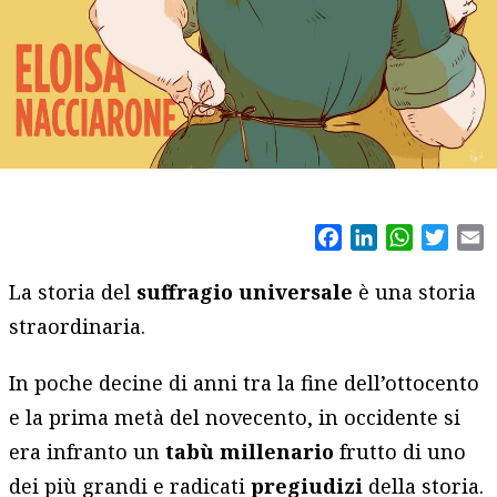
Facebook
LinkedIn
WhatsAp
Twitt
E
La storia del
suffragio universale
è una storia
straordinaria.
In poche decine di anni tra la fine dell’ottocento
e la prima metà del novecento, in occidente si
era infranto un
tabù millenario
frutto di uno
dei più grandi e radicati
pregiudizi
della storia.