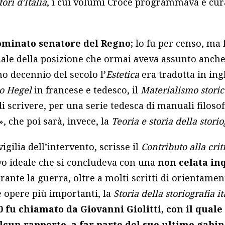
tori d’Italia
, i cui volumi Croce programmava e cu
nominato senatore del Regno
; lo fu per censo, ma 
iale della posizione che ormai aveva assunto anche
o decennio del secolo l’
Estetica
era tradotta in ing
lo Hegel
in francese e tedesco, il
Materialismo storic
i scrivere, per una serie tedesca di manuali filosofi
a», che poi sarà, invece, la
Teoria e storia della storio
vigilia dell’intervento, scrisse il
Contributo alla crit
o ideale che si concludeva con una
non celata in
urante la guerra, oltre a molti scritti di orientamen
e opere più importanti, la
Storia della storiografia i
20 fu chiamato da Giovanni Giolitti, con il qual
cun rapporto, a far parte del suo ultimo gabin