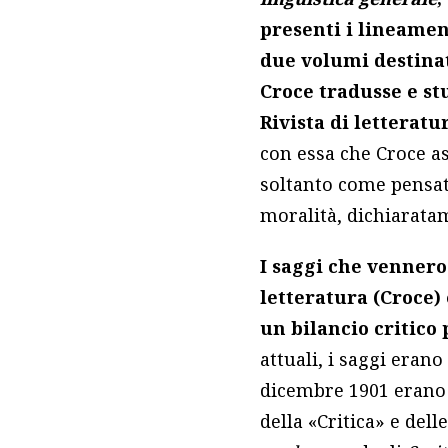
presenti i lineament
due volumi destinat
Croce tradusse e s
Rivista di letteratur
con essa che Croce a
soltanto come pensat
moralità, dichiaratam
I saggi che vennero
letteratura (Croce) e
un bilancio critico
attuali, i saggi eran
dicembre 1901 erano i
della «Critica» e del