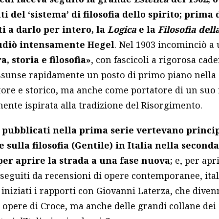
i del ‘sistema’ di filosofia dello spirito; prima 
i a darlo per intero, la
Logica
e la
Filosofia dell
tudiò intensamente Hegel
. Nel 1903 incominciò a
a, storia e filosofia»
, con fascicoli a rigorosa cad
ssunse rapidamente un posto di primo piano nella c
ore e storico, ma anche come portatore di un suo i
ente ispirata alla tradizione del Risorgimento.
 pubblicati nella prima serie vertevano princi
 sulla filosofia (Gentile) in Italia nella seconda
 per aprire la strada a una fase nuova
; e, per ap
o seguiti da recensioni di opere contemporanee, ital
niziati i rapporti con Giovanni Laterza, che divenn
le opere di Croce, ma anche delle grandi collane dei