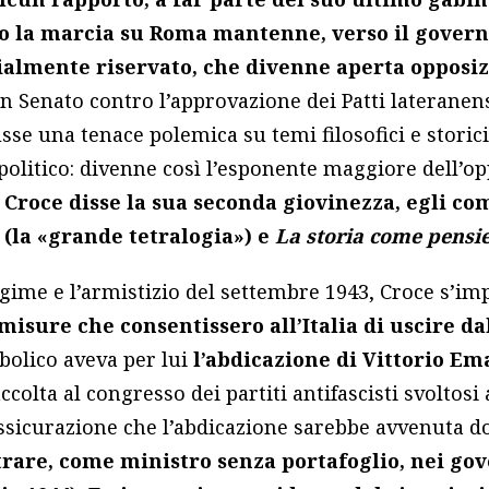
po la marcia su Roma mantenne, verso il govern
almente riservato, che divenne aperta opposizi
n Senato contro l’approvazione dei Patti lateranens
usse una tenace polemica su temi filosofici e storic
politico: divenne così l’esponente maggiore dell’o
 Croce disse la sua seconda giovinezza, egli co
 (la «grande tetralogia») e
La storia come pensi
egime e l’armistizio del settembre 1943, Croce s’
misure che consentissero all’Italia di uscire da
mbolico aveva per lui
l’abdicazione di Vittorio Em
colta al congresso dei partiti antifascisti svoltosi
assicurazione che l’abdicazione sarebbe avvenuta do
trare, come ministro senza portafoglio, nei gov