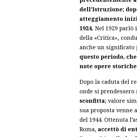
dell’Istruzione; do
atteggiamento inizi
1924.
Nel 1929 parlò i
della «Critica», cond
anche un significato 
questo periodo, che
note opere storiche
Dopo la caduta del r
onde si prendessero
sconfitta
; valore si
sua proposta venne ac
del 1944. Ottenuta l’
Roma,
accettò di en