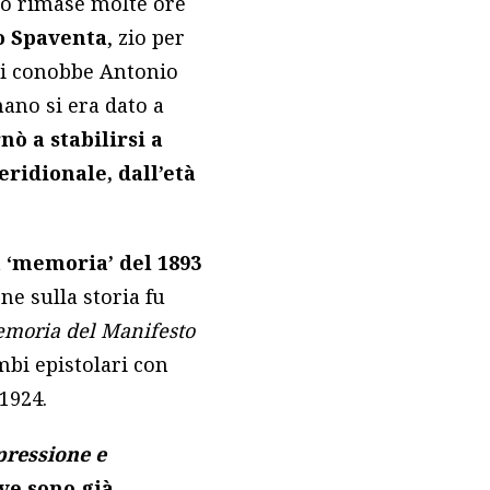
sso rimase molte ore
io Spaventa
, zio per
qui conobbe Antonio
mano si era dato a
rnò a stabilirsi a
meridionale, dall’età
a ‘memoria’ del 1893
one sulla storia fu
moria del Manifesto
mbi epistolari con
1924.
pressione e
ove sono già