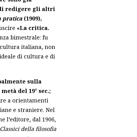
di redigere gli altri
a pratica
(1909),
 uscire
«La critica.
enza bimestrale: fu
ultura italiana, non
deale di cultura e di
palmente sulla
 metà del 19° sec.;
rire a orientamenti
iane e straniere. Nel
e l’editore, dal 1906,
Classici della filosofia