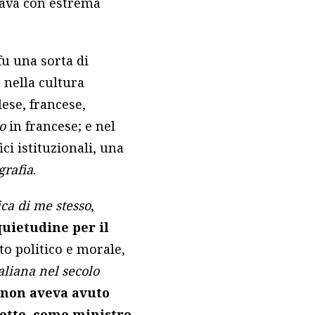
rava con estrema
fu una sorta di
 nella cultura
lese, francese,
o
in francese; e nel
ci istituzionali, una
grafia
.
ica di me stesso
,
quietudine per il
to politico e morale,
taliana nel secolo
e non aveva avuto
etto, come ministro