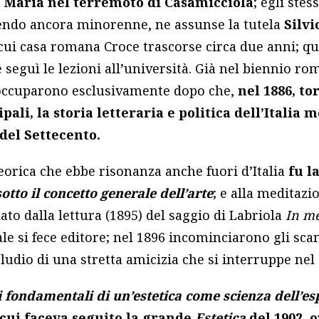
la Maria nel terremoto di Casamicciola
; egli ste
sendo ancora minorenne, ne assunse la tutela
Silv
a cui casa romana Croce trascorse circa due anni; 
e seguì le lezioni all’università. Già nel biennio ro
o occuparono esclusivamente dopo che,
nel 1886, to
pali, la storia letteraria e politica dell’Italia 
 del Settecento.
eorica che ebbe risonanza anche fuori d’Italia
fu l
otto il concetto generale dell’arte
; e alla meditazi
to dalla lettura (1895) del saggio di Labriola
In me
ale si fece editore; nel 1896 incominciarono gli sca
ludio di una stretta amicizia che si interruppe nel 
i fondamentali di un’estetica come scienza dell’es
 cui faceva seguito la grande
Estetica
del 1902, 