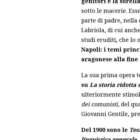
genitori e la sorel
sotto le macerie. Es
parte di padre, nell
Labriola, di cui anch
studi eruditi, che l
Napoli: i temi princi
aragonese alla fine
La sua prima opera t
su
La storia ridotta s
ulteriormente stimola
dei comunisti
, del qu
Giovanni Gentile, pre
Del 1900 sono le
Tes
linguistica generale
,