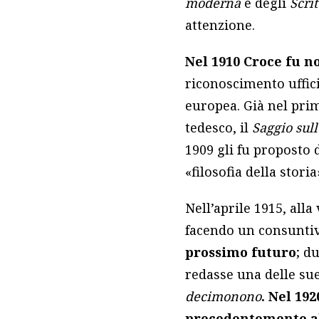
moderna
e degli
Scrit
attenzione.
Nel 1910 Croce fu 
riconoscimento uffic
europea. Già nel prim
tedesco, il
Saggio sul
1909 gli fu proposto d
«filosofia della stori
Nell’aprile 1915, alla 
facendo un consuntiv
prossimo futuro
; d
redasse una delle su
decimonono
. Nel 19
precedentemente al