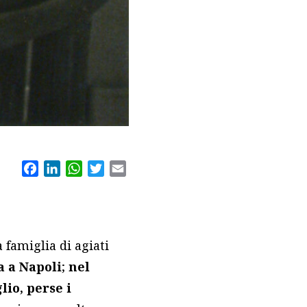
Facebook
LinkedIn
WhatsApp
Twitter
Email
a famiglia di agiati
a a Napoli
;
nel
lio, perse i