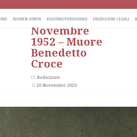
20
IME
NOMEN OMEN
#GIORNOPERGIORNO
ERUDIZIONI LEGALI
Novembre
1952 – Muore
Benedetto
Croce
Di
Redazione
il
20 Novembre 2020
in
giornopergiorno