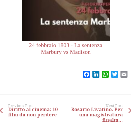
24 febbraio 1803 - La sentenza
Marbury vs Madison
Facebook
LinkedIn
WhatsAp
Twitt
E
Previous Post
Next Post
Diritto al cinema: 10
Rosario Livatino. Per
film da non perdere
una magistratura
finalm...