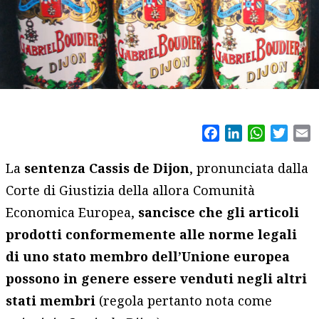
Facebook
LinkedIn
WhatsAp
Twitt
E
La
sentenza Cassis de Dijon
, pronunciata dalla
Corte di Giustizia della allora Comunità
Economica Europea,
sancisce che gli articoli
prodotti conformemente alle norme legali
di uno stato membro dell’Unione europea
possono in genere essere venduti negli altri
stati membri
(regola pertanto nota come