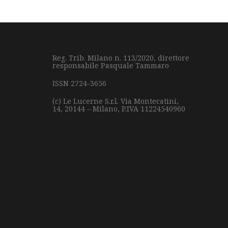
Reg. Trib. Milano n. 113/2020, direttore
responsabile Pasquale Tammaro
ISSN 2724-3656
(c) Le Lucerne S.r.l.
Via Montecatini,
14,
20144 – Milano,
P.IVA 11224540960