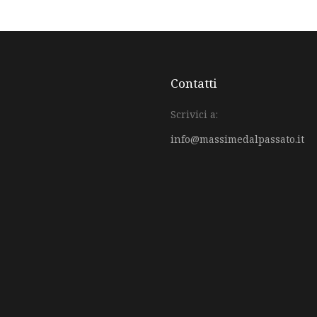
Contatti
Scrivici a:
info@massimedalpassato.it