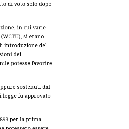
tto di voto solo dopo
ione, in cui varie
(WCTU), si erano
 di introduzione del
sioni dei
nile potesse favorire
seppure sostenuti dal
i legge fu approvato
1893 per la prima
nne potessero essere