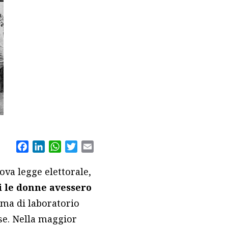
Facebook
LinkedIn
WhatsApp
Twitter
Email
va legge elettorale,
i le donne avessero
ama di laboratorio
se. Nella maggior