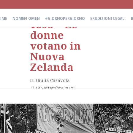
19 Settembre
IME
NOMEN OMEN
#GIORNOPERGIORNO
ERUDIZIONI LEGALI
1893 – Le
donne
votano in
Nuova
Zelanda
Di
Giulia Casavola
il
19 Settembre 2020
in
giornopergiorno