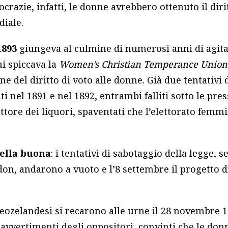
ocrazie, infatti, le donne avrebbero ottenuto il diri
iale.
 1893
giungeva al culmine di numerosi anni di agitaz
ui spiccava la
Women’s Christian Temperance Union
ne del diritto di voto alle donne. Già due tentativi
iti nel 1891 e nel 1892, entrambi falliti sotto le pres
ttore dei liquori, spaventati che l’elettorato femmi
uella buona
: i tentativi di sabotaggio della legge, 
on, andarono a vuoto e l’8 settembre il progetto d
.
neozelandesi si recarono alle urne il 28 novembre 
 avvertimenti degli oppositori, convinti che le do